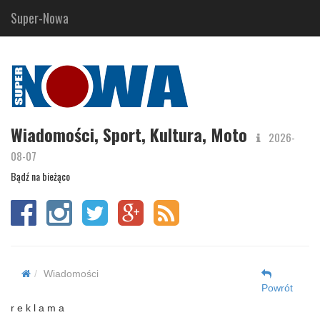
Super-Nowa
Wiadomości, Sport, Kultura, Moto
2026-
08-07
Bądź na bieżąco
Wiadomości
Powrót
r e k l a m a