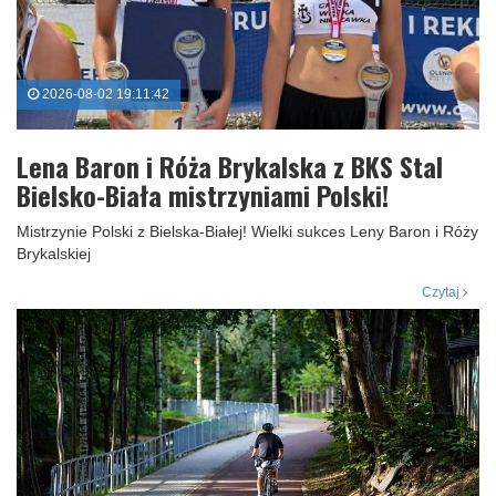
2026-08-02 19:11:42
Lena Baron i Róża Brykalska z BKS Stal
Bielsko-Biała mistrzyniami Polski!
Mistrzynie Polski z Bielska-Białej! Wielki sukces Leny Baron i Róży
Brykalskiej
Czytaj