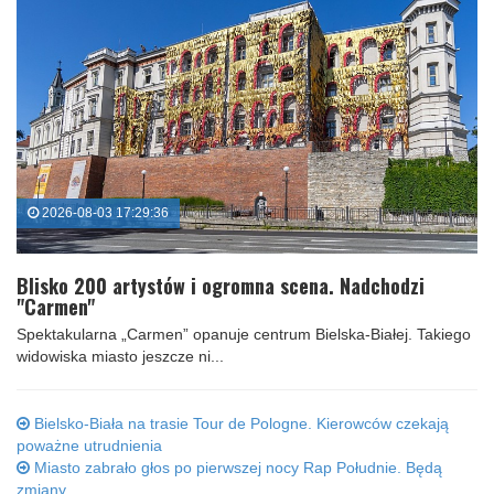
2026-08-03 17:29:36
Blisko 200 artystów i ogromna scena. Nadchodzi
"Carmen"
Spektakularna „Carmen” opanuje centrum Bielska-Białej. Takiego
widowiska miasto jeszcze ni...
Bielsko-Biała na trasie Tour de Pologne. Kierowców czekają
poważne utrudnienia
Miasto zabrało głos po pierwszej nocy Rap Południe. Będą
zmiany