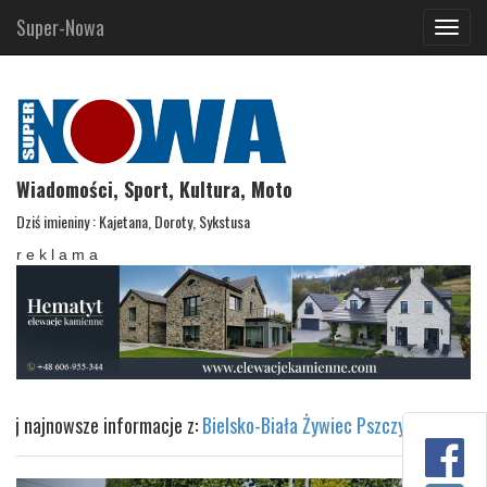
Super-Nowa
Navig
Wiadomości, Sport, Kultura, Moto
Dziś imieniny : Kajetana, Doroty, Sykstusa
r e k l a m a
macje z:
Bielsko-Biała
Żywiec
Pszczyna
Sprawdź pogodę w Bielsku-