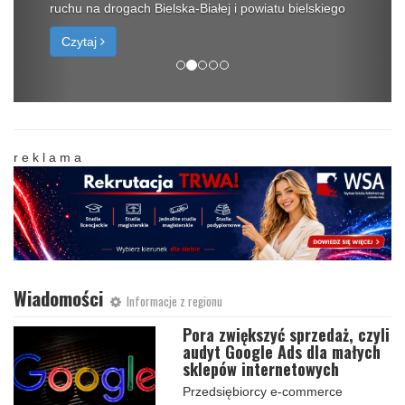
ruchu na drogach Bielska-Białej i powiatu bielskiego
Czytaj
r e k l a m a
Wiadomości
Informacje z regionu
Pora zwiększyć sprzedaż, czyli
audyt Google Ads dla małych
sklepów internetowych
Przedsiębiorcy e-commerce