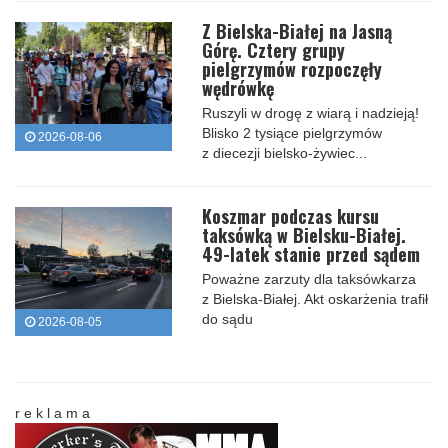
Z Bielska-Białej na Jasną
Górę. Cztery grupy
pielgrzymów rozpoczęły
wędrówkę
Ruszyli w drogę z wiarą i nadzieją!
Blisko 2 tysiące pielgrzymów
2026-08-06
z diecezji bielsko-żywiec...
Koszmar podczas kursu
taksówką w Bielsku-Białej.
49-latek stanie przed sądem
Poważne zarzuty dla taksówkarza
z Bielska-Białej. Akt oskarżenia trafił
do sądu
2026-08-05
r e k l a m a