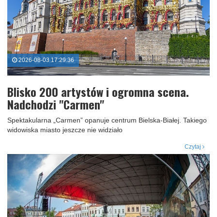
2026-08-03 17:29:36
Blisko 200 artystów i ogromna scena.
Nadchodzi "Carmen"
Spektakularna „Carmen” opanuje centrum Bielska-Białej. Takiego
widowiska miasto jeszcze nie widziało
Czytaj