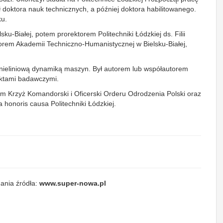
tuł doktora nauk technicznych, a później doktora habilitowanego.
ku.
lsku‑Białej, potem prorektorem Politechniki Łódzkiej ds. Filii
torem Akademii Techniczno‑Humanistycznej w Bielsku‑Białej,
nieliniową dynamiką maszyn. Był autorem lub współautorem
ektami badawczymi.
ym Krzyż Komandorski i Oficerski Orderu Odrodzenia Polski oraz
a honoris causa Politechniki Łódzkiej.
ania źródła:
www.super-nowa.pl