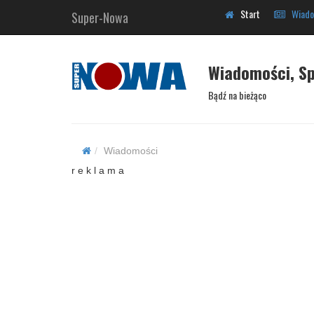
Start
Wiado
Super-Nowa
Wiadomości, Sp
Bądź na bieżąco
Wiadomości
r e k l a m a