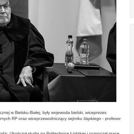
nej w Bielsku‑Białej, były wojewoda bielski, wiceprezes
nych RP oraz wiceprzewodniczący sejmiku śląskiego - profesor
dzi. Ukończył studia na Politechnice Łódzkiej i rozpoczął pracę