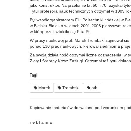
jako konstruktor. Na przełomie lat 60. i 70. uzyskał ty
Tytuł profesora nauk technicznych otrzymał w 1989 ro
Był współorganizatorem Filii Politechniki Łódzkiej w Bie
w Bielsku‑Białej, a w latach 2001‑2008 pierwszym rek
w którą przekształciła się Filia PŁ.
W pracy naukowej prof. Marek Trombski zajmował się 
ponad 130 prac naukowych, kierował siedmioma proj
Za swoją działalność otrzymał liczne odznaczenia, w t
Złoty i Srebrny Krzyż Zasługi. Otrzymał też tytuł doktor
Tagi
Marek
Trombski
ath
Kopiowanie materiałów dozwolone pod warunkiem pod
r e k l a m a