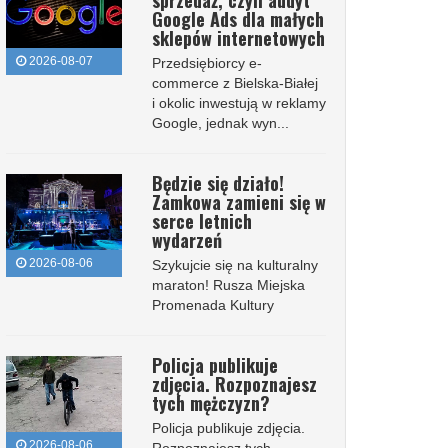
sprzedaż, czyli audyt
Google Ads dla małych
sklepów internetowych
2026-08-07
Przedsiębiorcy e-
commerce z Bielska-Białej
i okolic inwestują w reklamy
Google, jednak wyn...
Będzie się działo!
Zamkowa zamieni się w
serce letnich
wydarzeń
2026-08-06
Szykujcie się na kulturalny
maraton! Rusza Miejska
Promenada Kultury
Policja publikuje
zdjęcia. Rozpoznajesz
tych mężczyzn?
Policja publikuje zdjęcia.
2026-08-06