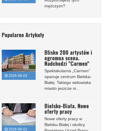
Rozpoznajesz tych
mężczyzn?
Popularne Artykuły
Blisko 200 artystów i
ogromna scena.
Nadchodzi "Carmen"
Spektakularna „Carmen”
2026-08-03
opanuje centrum Bielska-
Białej. Takiego widowiska
miasto jeszcze ni...
Bielsko-Biała. Nowe
oferty pracy
Nowe oferty pracy w
Bielsku-Białej i okolicy.
2026-08-02
Powiatowy Urząd Pracy