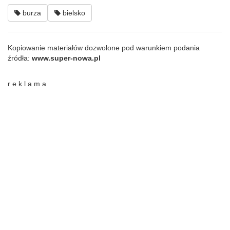
burza
bielsko
Kopiowanie materiałów dozwolone pod warunkiem podania
źródła:
www.super-nowa.pl
r e k l a m a