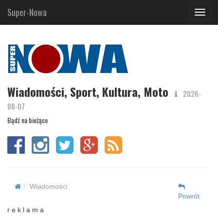
Super-Nowa
Navig
Wiadomości, Sport, Kultura, Moto
2026-
08-07
Bądź na bieżąco
Wiadomości
Powrót
r e k l a m a