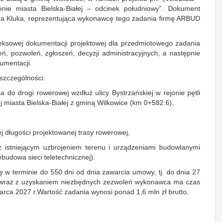
enie miasta Bielska-Białej – odcinek południowy”. Dokument
na Kluka, reprezentująca wykonawcę tego zadania firmę ARBUD
ksowej dokumentacji projektowej dla przedmiotowego zadania
 pozwoleń, zgłoszeń, decyzji administracyjnych, a następnie
umentacji.
szczególności:
 do drogi rowerowej wzdłuż ulicy Bystrzańskiej w rejonie pętli
 miasta Bielska-Białej z gminą Wilkowice (km 0+582.6),
ej długości projektowanej trasy rowerowej,
 z istniejącym uzbrojeniem terenu i urządzeniami budowlanymi
budowa sieci teletechnicznej).
 terminie do 550 dni od dnia zawarcia umowy, tj. do dnia 27‎
cji wraz z uzyskaniem niezbędnych zezwoleń wykonawca ma czas
arca 2027 r.Wartość zadania wynosi ponad 1,6 mln zł brutto.