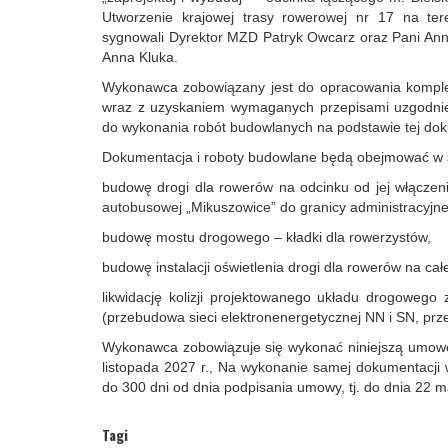
Utworzenie krajowej trasy rowerowej nr 17 na ter
sygnowali Dyrektor MZD Patryk Owcarz oraz Pani An
Anna Kluka.
Wykonawca zobowiązany jest do opracowania komple
wraz z uzyskaniem wymaganych przepisami uzgodnień,
do wykonania robót budowlanych na podstawie tej dok
Dokumentacja i roboty budowlane będą obejmować w 
budowę drogi dla rowerów na odcinku od jej włączenia
autobusowej „Mikuszowice” do granicy administracyjnej
budowę mostu drogowego – kładki dla rowerzystów,
budowę instalacji oświetlenia drogi dla rowerów na cał
likwidację kolizji projektowanego układu drogowego
(przebudowa sieci elektronenergetycznej NN i SN, prze
Wykonawca zobowiązuje się wykonać niniejszą umowę w
‎listopada‎ ‎2027 r., Na wykonanie samej dokumenta
do 300 dni od dnia podpisania umowy, tj. do dnia 22 m
Tagi