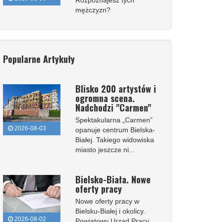
Rozpoznajesz tych
mężczyzn?
Popularne Artykuły
Blisko 200 artystów i
ogromna scena.
Nadchodzi "Carmen"
Spektakularna „Carmen”
2026-08-03
opanuje centrum Bielska-
Białej. Takiego widowiska
miasto jeszcze ni...
Bielsko-Biała. Nowe
oferty pracy
Nowe oferty pracy w
Bielsku-Białej i okolicy.
2026-08-02
Powiatowy Urząd Pracy