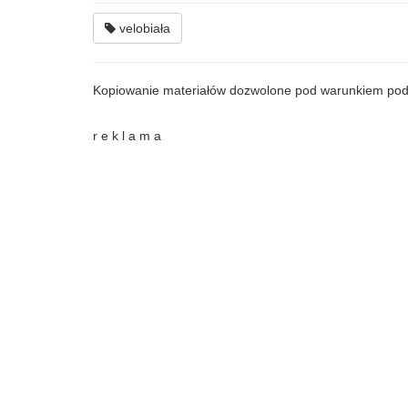
velobiała
Kopiowanie materiałów dozwolone pod warunkiem pod
r e k l a m a