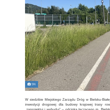
SN
W siedzibie Miejskiego Zarządu Dróg w Bielsku-Białej
inwestycji drogowej dla budowy krajowej trasy ro
„zaprojektuj i wybuduj” – odcinka łączącego m. Biels