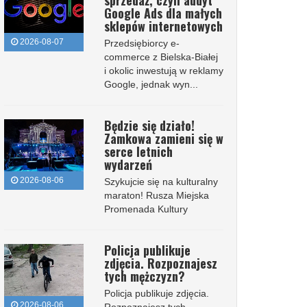
sprzedaż, czyli audyt
Google Ads dla małych
sklepów internetowych
2026-08-07
Przedsiębiorcy e-
commerce z Bielska-Białej
i okolic inwestują w reklamy
Google, jednak wyn...
Będzie się działo!
Zamkowa zamieni się w
serce letnich
wydarzeń
2026-08-06
Szykujcie się na kulturalny
maraton! Rusza Miejska
Promenada Kultury
Policja publikuje
zdjęcia. Rozpoznajesz
tych mężczyzn?
Policja publikuje zdjęcia.
2026-08-06