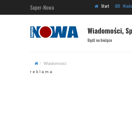
Start
Wiado
Super-Nowa
Wiadomości, Sp
Bądź na bieżąco
Wiadomości
r e k l a m a