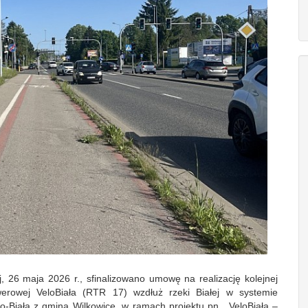
, 26 maja 2026 r., sfinalizowano umowę na realizację kolejnej
werowej VeloBiała (RTR 17) wzdłuż rzeki Białej w systemie
ko-Białą z gminą Wilkowice, w ramach projektu pn. „VeloBiała –