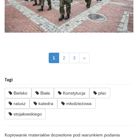
1
2
3
»
Tagi
Bielsko
Biała
Konstytucja
plac
ratusz
katedra
młodzieżowa
stojałowskiego
Kopiowanie materiałów dozwolone pod warunkiem podania