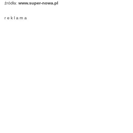
źródła:
www.super-nowa.pl
r e k l a m a