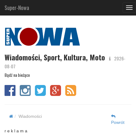
Super-Nowa
Nav
Wiadomości, Sport, Kultura, Moto
2026-
08-07
Bądź na bieżąco
Wiadomości
Powrót
r e k l a m a