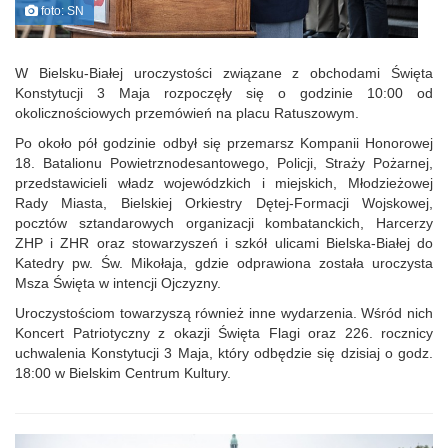
foto: SN
W Bielsku-Białej uroczystości związane z obchodami Święta
Konstytucji 3 Maja rozpoczęły się o godzinie 10:00 od
okolicznościowych przemówień na placu Ratuszowym.
Po około pół godzinie odbył się przemarsz Kompanii Honorowej
18. Batalionu Powietrznodesantowego, Policji, Straży Pożarnej,
przedstawicieli władz wojewódzkich i miejskich, Młodzieżowej
Rady Miasta, Bielskiej Orkiestry Dętej-Formacji Wojskowej,
pocztów sztandarowych organizacji kombatanckich, Harcerzy
ZHP i ZHR oraz stowarzyszeń i szkół ulicami Bielska-Białej do
Katedry pw. Św. Mikołaja, gdzie odprawiona została uroczysta
Msza Święta w intencji Ojczyzny.
Uroczystościom towarzyszą również inne wydarzenia. Wśród nich
Koncert Patriotyczny z okazji Święta Flagi oraz 226. rocznicy
uchwalenia Konstytucji 3 Maja, który odbędzie się dzisiaj o godz.
18:00 w Bielskim Centrum Kultury.