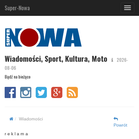
Super-Nowa
Navig
Wiadomości, Sport, Kultura, Moto
2026-
08-06
Bądź na bieżąco
Wiadomości
Powrót
r e k l a m a