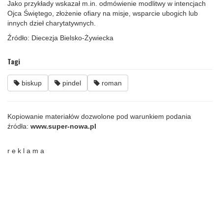
Jako przykłady wskazał m.in. odmówienie modlitwy w intencjach
Ojca Świętego, złożenie ofiary na misje, wsparcie ubogich lub
innych dzieł charytatywnych.
Źródło: Diecezja Bielsko-Żywiecka
Tagi
biskup
pindel
roman
Kopiowanie materiałów dozwolone pod warunkiem podania
źródła:
www.super-nowa.pl
r e k l a m a