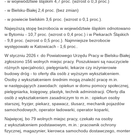
- w województwie śląskim 4,7 proc. (wzrost o 0,3 proc.)
- w Bielsku‑Białej 2,4 proc. (bez zmian)
- w powiecie bielskim 3,6 proc. (wzrost o 0,1 proc.).
Najwyższą stopę bezrobocia w województwie śląskim odnotowano
w Bytomiu - 10,7 proc. (wzrost o 0,4 proc.) i w Piekarach Śląskich
- 9,8 proc. (wzrost o 0,5 proc.). Najmniejsze bezrobocie
występowało w Katowicach - 1,6 proc..
W styczniu 2026 r. do Powiatowego Urzędu Pracy w Bielsku‑Białej
zgłoszono 156 wolnych miejsc pracy. Poszukiwani są nauczyciele
różnych specjalności, pielęgniarki, lekarze czy inżynierowie
budowy dróg - to oferty dla osób z wyższym wykształceniem.
Osoby z wykształceniem średnim mogą znaleźć pracę m.in.
w następujących zawodach: opiekun w domu pomocy społecznej,
pielęgniarka, księgowy, plastyk, technik administracji. Oferty dla
osób z wykształceniem zasadniczym to m.in.: opiekun osoby
starszej, fryzjer, piekarz, spawacz, ślusarz, mechanik pojazdów
samochodowych, operator ładowarki, operator koparki,
Najwięcej, bo 79 wolnych miejsc pracy, czekało na osoby
z wykształceniem podstawowym, m.in.: pracownik ochrony
fizycznej, magazynier, kierowca samochodu dostawczego, monter