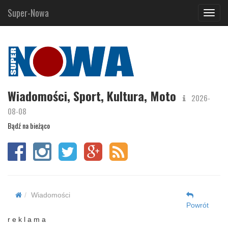
Super-Nowa
Navig
Wiadomości, Sport, Kultura, Moto
2026-
08-08
Bądź na bieżąco
Wiadomości
Powrót
r e k l a m a