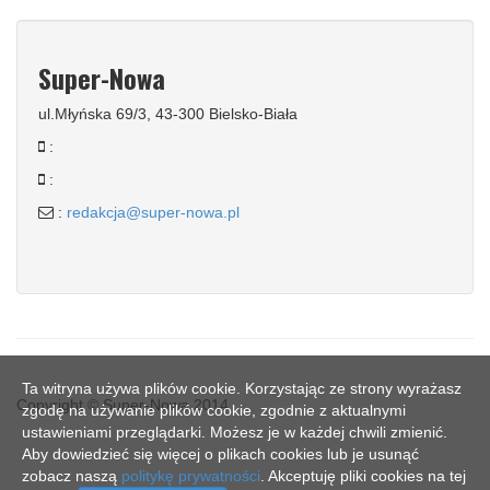
Super-Nowa
ul.Młyńska 69/3, 43-300 Bielsko-Biała
:
:
:
redakcja@super-nowa.pl
Ta witryna używa plików cookie. Korzystając ze strony wyrażasz
Copyright © Super-Nowa 2014
zgodę na używanie plików cookie, zgodnie z aktualnymi
ustawieniami przeglądarki. Możesz je w każdej chwili zmienić.
Aby dowiedzieć się więcej o plikach cookies lub je usunąć
zobacz naszą
politykę prywatności
. Akceptuję pliki cookies na tej