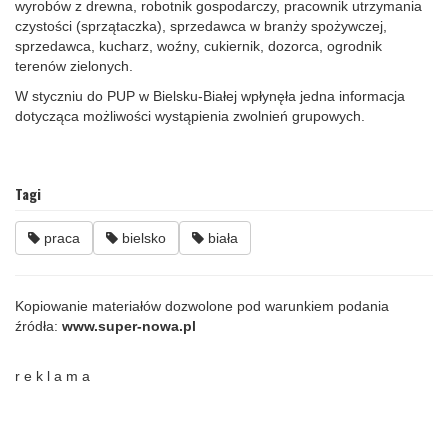
wyrobów z drewna, robotnik gospodarczy, pracownik utrzymania
czystości (sprzątaczka), sprzedawca w branży spożywczej,
sprzedawca, kucharz, woźny, cukiernik, dozorca, ogrodnik
terenów zielonych.
W styczniu do PUP w Bielsku‑Białej wpłynęła jedna informacja
dotycząca możliwości wystąpienia zwolnień grupowych.
Tagi
praca
bielsko
biała
Kopiowanie materiałów dozwolone pod warunkiem podania
źródła:
www.super-nowa.pl
r e k l a m a