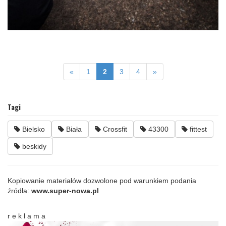
«
1
2
3
4
»
Tagi
Bielsko
Biała
Crossfit
43300
fittest
beskidy
Kopiowanie materiałów dozwolone pod warunkiem podania
źródła:
www.super-nowa.pl
r e k l a m a