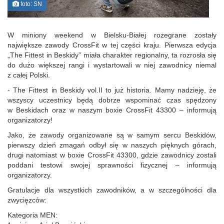
foto: SN
W miniony weekend w Bielsku-Białej rozegrane zostały
największe zawody CrossFit w tej części kraju. Pierwsza edycja
„The Fittest in Beskidy” miała charakter regionalny, ta rozrosła się
do dużo większej rangi i wystartowali w niej zawodnicy niemal
z całej Polski.
- The Fittest in Beskidy vol.II to już historia. Mamy nadzieję, że
wszyscy uczestnicy będą dobrze wspominać czas spędzony
w Beskidach oraz w naszym boxie CrossFit 43300 – informują
organizatorzy!
Jako, że zawody organizowane są w samym sercu Beskidów,
pierwszy dzień zmagań odbył się w naszych pięknych górach,
drugi natomiast w boxie CrossFit 43300, gdzie zawodnicy zostali
poddani testowi swojej sprawności fizycznej – informują
organizatorzy.
Gratulacje dla wszystkich zawodników, a w szczególności dla
zwycięzców:
Kategoria MEN: