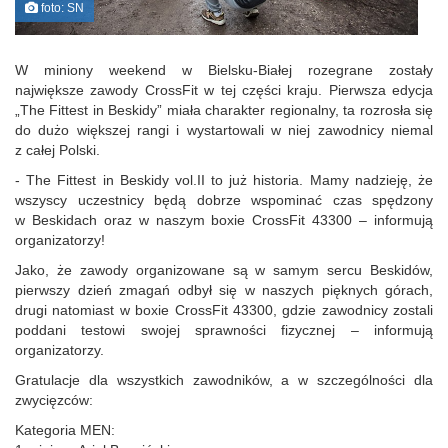
foto: SN
W miniony weekend w Bielsku-Białej rozegrane zostały
największe zawody CrossFit w tej części kraju. Pierwsza edycja
„The Fittest in Beskidy” miała charakter regionalny, ta rozrosła się
do dużo większej rangi i wystartowali w niej zawodnicy niemal
z całej Polski.
- The Fittest in Beskidy vol.II to już historia. Mamy nadzieję, że
wszyscy uczestnicy będą dobrze wspominać czas spędzony
w Beskidach oraz w naszym boxie CrossFit 43300 – informują
organizatorzy!
Jako, że zawody organizowane są w samym sercu Beskidów,
pierwszy dzień zmagań odbył się w naszych pięknych górach,
drugi natomiast w boxie CrossFit 43300, gdzie zawodnicy zostali
poddani testowi swojej sprawności fizycznej – informują
organizatorzy.
Gratulacje dla wszystkich zawodników, a w szczególności dla
zwycięzców:
Kategoria MEN: