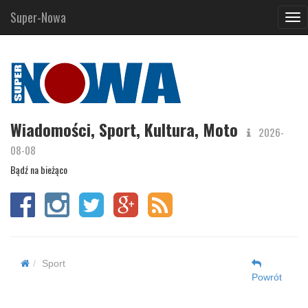
Super-Nowa
Nav
Wiadomości, Sport, Kultura, Moto
2026-
08-08
Bądź na bieżąco
Sport
Powrót