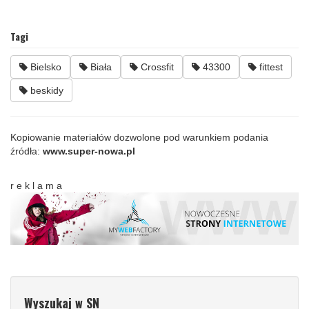
Tagi
Bielsko
Biała
Crossfit
43300
fittest
beskidy
Kopiowanie materiałów dozwolone pod warunkiem podania
źródła:
www.super-nowa.pl
r e k l a m a
Wyszukaj w SN