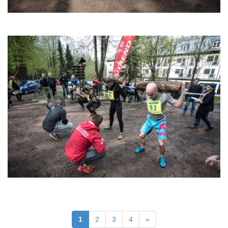
1
2
3
4
»