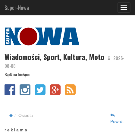
Super-Nowa
Navig
Wiadomości, Sport, Kultura, Moto
2026-
08-08
Bądź na bieżąco
Osiedla
Powrót
r e k l a m a