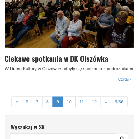
Ciekawe spotkania w DK Olszówka
W Domu Kultury w Olszówce odbyły się spotkania z podróżnikami
Czytaj
«
6
7
8
9
10
11
12
»
9/86
Wyszukaj w SN