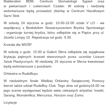
Maklerskim BDM, Centrum Stomatologii Sypień oraz
w piekarniach i cukierniach Czader. W sobotę i niedzielę
wolontariusze będą prowadzić zbiórkę w Centrum Handlowym
Sarni Stok.
W sobotę 24 stycznia w godz. 10.00‑15.00 sztab V LO - we
współpracy z Beskidzkim Stowarzyszeniem Brydża Sportowego
- organizuje turniej brydża, który odbędzie się w Piątce przy ul.
Józefa Lompy 10. Rejestracja od godz. 9.30.
Krzesła dla WOŚP
W sobotę o godz. 15.00 w Galerii Sfera odbędzie się wyjątkowa
licytacja pięknych krzeseł stworzonych przez uczniów Liceum
Sztuk Plastycznych. W niedzielę 25 stycznia w Sferze kwestować
będą wolontariusze z puszkami.
Orkiestra w RudeBoyu
W niedzielnym finale Wielkiej Orkiestry Świątecznej Pomocy
bierze także udział RudeBoy Club. Tego dnia od godziny16.00 na
jego scenie występować będzie wielu ciekawych artystów: Insekt,
Sarang, Monsterllica, Mercurius, Horizon oraz Zomo.
Licytacje