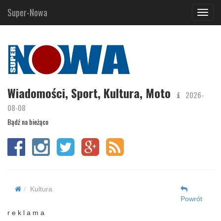
Super-Nowa
Navig
Wiadomości, Sport, Kultura, Moto
2026-
08-08
Bądź na bieżąco
Kultura
Powrót
r e k l a m a