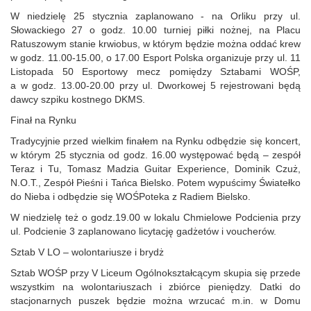
W niedzielę 25 stycznia zaplanowano - na Orliku przy ul.
Słowackiego 27 o godz. 10.00 turniej piłki nożnej, na Placu
Ratuszowym stanie krwiobus, w którym będzie można oddać krew
w godz. 11.00‑15.00, o 17.00 Esport Polska organizuje przy ul. 11
Listopada 50 Esportowy mecz pomiędzy Sztabami WOŚP,
a w godz. 13.00‑20.00 przy ul. Dworkowej 5 rejestrowani będą
dawcy szpiku kostnego DKMS.
Finał na Rynku
Tradycyjnie przed wielkim finałem na Rynku odbędzie się koncert,
w którym 25 stycznia od godz. 16.00 występować będą – zespół
Teraz i Tu, Tomasz Madzia Guitar Experience, Dominik Czuż,
N.O.T., Zespół Pieśni i Tańca Bielsko. Potem wypuścimy Światełko
do Nieba i odbędzie się WOŚPoteka z Radiem Bielsko.
W niedzielę też o godz.19.00 w lokalu Chmielowe Podcienia przy
ul. Podcienie 3 zaplanowano licytację gadżetów i voucherów.
Sztab V LO – wolontariusze i brydż
Sztab WOŚP przy V Liceum Ogólnokształcącym skupia się przede
wszystkim na wolontariuszach i zbiórce pieniędzy. Datki do
stacjonarnych puszek będzie można wrzucać m.in. w Domu