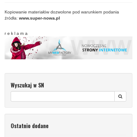
Kopiowanie materiałów dozwolone pod warunkiem podania
źródła:
www.super-nowa.pl
r e k l a m a
Wyszukaj w SN
Ostatnio dodane