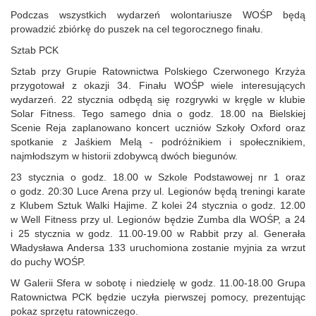
Podczas wszystkich wydarzeń wolontariusze WOŚP będą
prowadzić zbiórkę do puszek na cel tegorocznego finału.
Sztab PCK
Sztab przy Grupie Ratownictwa Polskiego Czerwonego Krzyża
przygotował z okazji 34. Finału WOŚP wiele interesujących
wydarzeń. 22 stycznia odbędą się rozgrywki w kręgle w klubie
Solar Fitness. Tego samego dnia o godz. 18.00 na Bielskiej
Scenie Reja zaplanowano koncert uczniów Szkoły Oxford oraz
spotkanie z Jaśkiem Melą - podróżnikiem i społecznikiem,
najmłodszym w historii zdobywcą dwóch biegunów.
23 stycznia o godz. 18.00 w Szkole Podstawowej nr 1 oraz
o godz. 20:30 Luce Arena przy ul. Legionów będą treningi karate
z Klubem Sztuk Walki Hajime. Z kolei 24 stycznia o godz. 12.00
w Well Fitness przy ul. Legionów będzie Zumba dla WOŚP, a 24
i 25 stycznia w godz. 11.00‑19.00 w Rabbit przy al. Generała
Władysława Andersa 133 uruchomiona zostanie myjnia za wrzut
do puchy WOŚP.
W Galerii Sfera w sobotę i niedzielę w godz. 11.00‑18.00 Grupa
Ratownictwa PCK będzie uczyła pierwszej pomocy, prezentując
pokaz sprzętu ratowniczego.