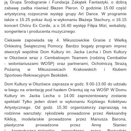
ją Grupa Środogranie i Fundacja Zakątek Fantastyki, o dobrą
zabawę zadba również Błazen Pieron. O godzinie 15.00 część
artystyczną rozpocznie występ grupy Art Dance. W programie
także o 15.25 pokaz iluzji w wykonaniu Błażeja Stachury, o 16.15
koncert Chóru Ex Corde, a o 16.40 występ Filipa Mizi, wokalisty,
songwritera i producenta muzycznego.
Ciekawie zapowiada się 4. Mikuszowickie Granie z Wielką
Orkiestrą Świątecznej Pomocy. Bardzo bogaty program imprez
stworzyli wspólnie Dom Kultury im. Jacka Lecha i Dom Kultury
w Olszówce wraz z Cembalowym Teamem (rodziną Cembalów
- wolontariuszami WOŚP) oraz partnerami, Ochotniczą Strażą
Pożarną w Mikuszowicach Krakowskich i Klubem
Sportowo‑Rekreacyjnym Beskidek.
Dom Kultury w Olszówce zaprasza w godz. 9.00‑13.00 do udziału
w biegu na orientację pod hasłem Orientuj się na WOŚP. W Domu
Kultury im. Jacka Lecha o 14.00 zaprezentowany zostanie
spektakl Tylko jeden dzień w wykonaniu Kojzkiego Kolektywu
Artystycznego. Od godz. 15.30 organizatorzy zapraszają na
rodzinne warsztaty: rękodzieła prowadzone przez Aleksandrę
Kiklicę, modelarskie prowadzone przez Mariusza Barona,
plastyczne prowadzone przez Annę Staniec
i kosmetyczno‑zielarskie prowadzone przez Bernadetę