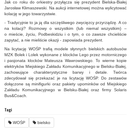
Jak co roku do orkiestry przyłącza się prezydent Bielska‑Białej
Jarosław Klimaszewski. Na aukcji internetowej można wylicytować
kolację w jego towarzystwie.
- Tradycyjnie to ja ją dla szczęśliwego zwycięzcy przyrządzę. A co
na kolacji? Rozmowy o wszystkim (lub niemal wszystkim) –
o mieście, życiu, Podbeskidziu i o tym, o co zawsze chcieliście
zapytać, a nie mieliście okazji - zapowiada prezydent.
Na licytację WOŚP trafią modele słynnych bielskich autobusów
MZK Bolek i Lolek wykonane z klocków Lego przez motorniczego
i pasjonata klocków Mateusza Wawrowskiego. To wierne kopie
elektryków Miejskiego Zakładu Komunikacyjnego w Bielsku‑Białej,
zachowujące charakterystyczne barwy i detale. Twórca
zdecydował się przekazać je na licytację WOŚP. Do zestawów
dołączone są minifigurki oraz pakiety upominków od Miejskiego
Zakładu Komunikacyjnego w Bielsku‑Białej oraz firmy Solaris
Bus&Coach.
Tagi
WOŚP
bielsko