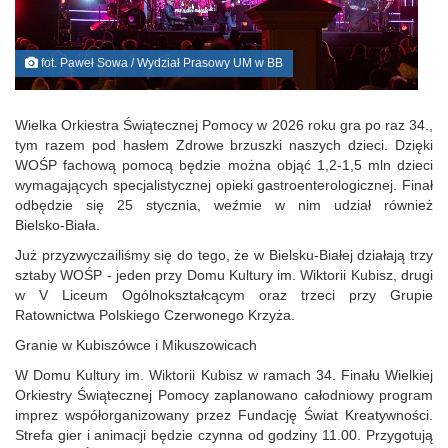
fot. Paweł Sowa / Wydział Prasowy UM w BB
Wielka Orkiestra Świątecznej Pomocy w 2026 roku gra po raz 34.,
tym razem pod hasłem Zdrowe brzuszki naszych dzieci. Dzięki
WOŚP fachową pomocą będzie można objąć 1,2‑1,5 mln dzieci
wymagających specjalistycznej opieki gastroenterologicznej. Finał
odbędzie się 25 stycznia, weźmie w nim udział również
Bielsko‑Biała.
Już przyzwyczailiśmy się do tego, że w Bielsku‑Białej działają trzy
sztaby WOŚP - jeden przy Domu Kultury im. Wiktorii Kubisz, drugi
w V Liceum Ogólnokształcącym oraz trzeci przy Grupie
Ratownictwa Polskiego Czerwonego Krzyża.
Granie w Kubiszówce i Mikuszowicach
W Domu Kultury im. Wiktorii Kubisz w ramach 34. Finału Wielkiej
Orkiestry Świątecznej Pomocy zaplanowano całodniowy program
imprez współorganizowany przez Fundację Świat Kreatywności.
Strefa gier i animacji będzie czynna od godziny 11.00. Przygotują