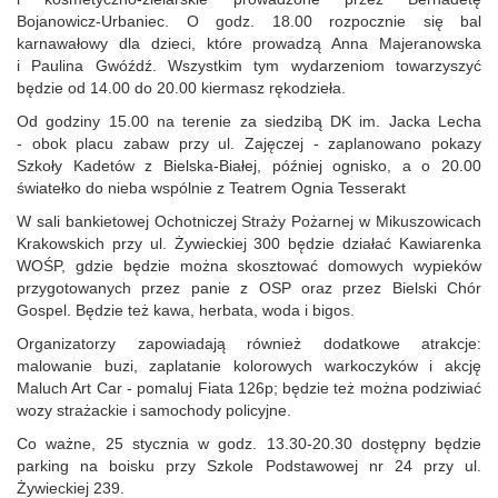
Bojanowicz‑Urbaniec. O godz. 18.00 rozpocznie się bal
karnawałowy dla dzieci, które prowadzą Anna Majeranowska
i Paulina Gwóźdź. Wszystkim tym wydarzeniom towarzyszyć
będzie od 14.00 do 20.00 kiermasz rękodzieła.
Od godziny 15.00 na terenie za siedzibą DK im. Jacka Lecha
- obok placu zabaw przy ul. Zajęczej - zaplanowano pokazy
Szkoły Kadetów z Bielska‑Białej, później ognisko, a o 20.00
światełko do nieba wspólnie z Teatrem Ognia Tesserakt
W sali bankietowej Ochotniczej Straży Pożarnej w Mikuszowicach
Krakowskich przy ul. Żywieckiej 300 będzie działać Kawiarenka
WOŚP, gdzie będzie można skosztować domowych wypieków
przygotowanych przez panie z OSP oraz przez Bielski Chór
Gospel. Będzie też kawa, herbata, woda i bigos.
Organizatorzy zapowiadają również dodatkowe atrakcje:
malowanie buzi, zaplatanie kolorowych warkoczyków i akcję
Maluch Art Car - pomaluj Fiata 126p; będzie też można podziwiać
wozy strażackie i samochody policyjne.
Co ważne, 25 stycznia w godz. 13.30‑20.30 dostępny będzie
parking na boisku przy Szkole Podstawowej nr 24 przy ul.
Żywieckiej 239.