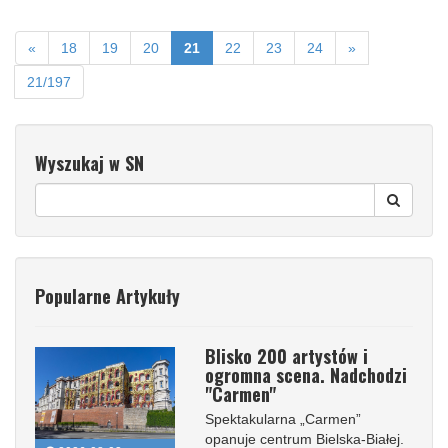
«
18
19
20
21
22
23
24
»
21/197
Wyszukaj w SN
Popularne Artykuły
Blisko 200 artystów i
ogromna scena. Nadchodzi
"Carmen"
Spektakularna „Carmen”
opanuje centrum Bielska-Białej.