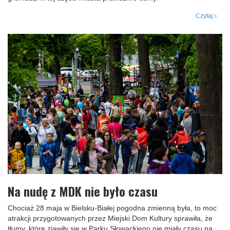
Czytaj
Na nudę z MDK nie było czasu
Chociaż 28 maja w Bielsku-Białej pogodna zmienną była, to moc
atrakcji przygotowanych przez Miejski Dom Kultury sprawiła, że
tłumy, które zjawiły się w Parku Słowackiego nie miały czasu na