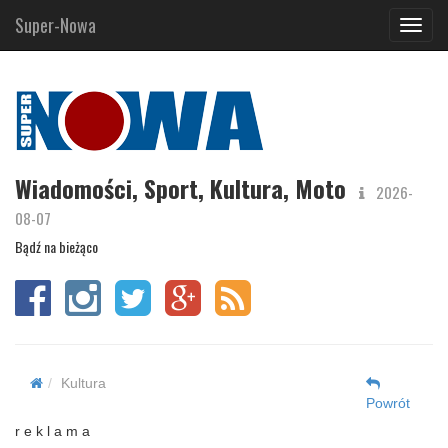
Super-Nowa
Navig
Wiadomości, Sport, Kultura, Moto
2026-
08-07
Bądź na bieżąco
Kultura
Powrót
r e k l a m a