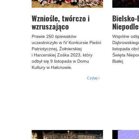
Wzniośle, twórczo i
Bielsko-
wzruszająco
Niepodl
Prawie 250 śpiewaków
Wspólne odś
uczestniczyło w IV Konkursie Pieśni
Dąbrowskiego
Patriotycznej, Żołnierskiej
listopada ob
i Harcerskiej Zośka 2023, który
Święta Niepod
odbył się 9 listopada w Domu
Białej.
Kultury w Hałcnowie.
Czytaj