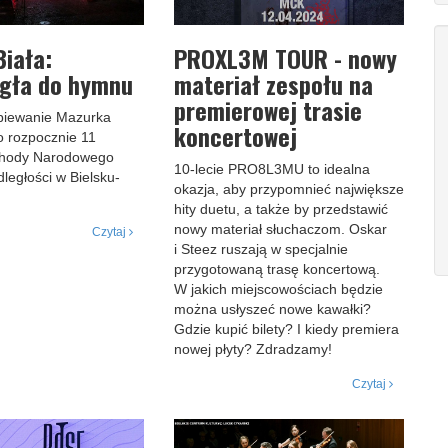
Biała:
PROXL3M TOUR - nowy
egła do hymnu
materiał zespołu na
premierowej trasie
piewanie Mazurka
koncertowej
 rozpocznie 11
chody Narodowego
10-lecie PRO8L3MU to idealna
ległości w Bielsku-
okazja, aby przypomnieć największe
hity duetu, a także by przedstawić
nowy materiał słuchaczom. Oskar
Czytaj
i Steez ruszają w specjalnie
przygotowaną trasę koncertową.
W jakich miejscowościach będzie
można usłyszeć nowe kawałki?
Gdzie kupić bilety? I kiedy premiera
nowej płyty? Zdradzamy!
Czytaj