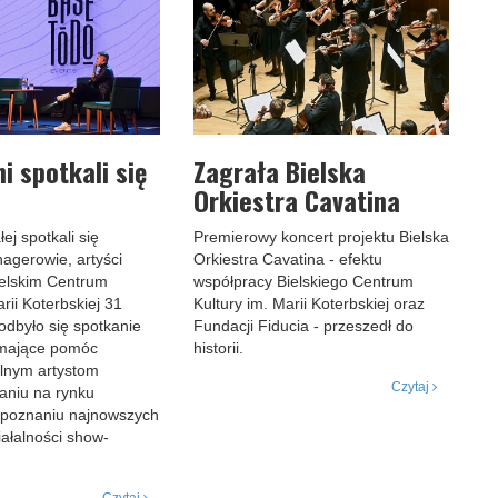
i spotkali się
Zagrała Bielska
Orkiestra Cavatina
ej spotkali się
Premierowy koncert projektu Bielska
agerowie, artyści
Orkiestra Cavatina - efektu
ielskim Centrum
współpracy Bielskiego Centrum
rii Koterbskiej 31
Kultury im. Marii Koterbskiej oraz
odbyło się spotkanie
Fundacji Fiducia - przeszedł do
 mające pomóc
historii.
alnym artystom
Czytaj
aniu na rynku
poznaniu najnowszych
ałalności show-