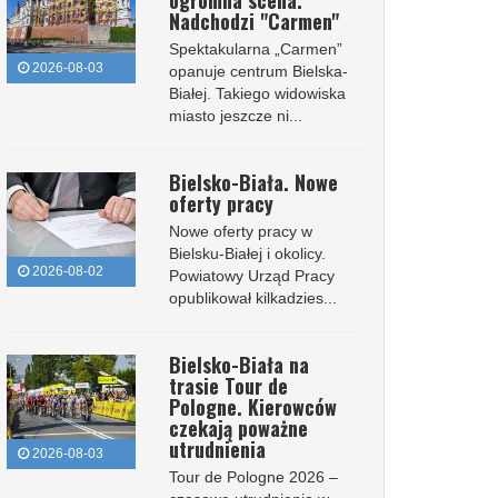
ogromna scena.
Nadchodzi "Carmen"
Spektakularna „Carmen”
2026-08-03
opanuje centrum Bielska-
Białej. Takiego widowiska
miasto jeszcze ni...
Bielsko-Biała. Nowe
oferty pracy
Nowe oferty pracy w
Bielsku-Białej i okolicy.
2026-08-02
Powiatowy Urząd Pracy
opublikował kilkadzies...
Bielsko-Biała na
trasie Tour de
Pologne. Kierowców
czekają poważne
utrudnienia
2026-08-03
Tour de Pologne 2026 –