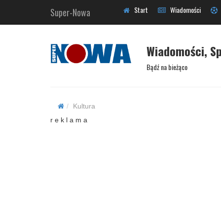
Start
Wiadomości
Super-Nowa
Wiadomości, Sp
Bądź na bieżąco
Kultura
r e k l a m a