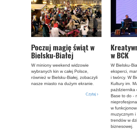
Poczuj magię świąt w
Kreatywn
Bielsku-Białej
w BCK
W miniony weekend widzowie
W Bielsku-Biał
wybranych kin w całej Polsce,
eksperci, man
również w Bielsku-Białej, zobaczyli
i twórcy. W B
nasze miasto na dużym ekranie.
Kultury im. Ma
października 
Czytaj
Base to do -
nieprofesjon
w funkcjonow
muzycznym i 
trendów w dzi
biznesowej.