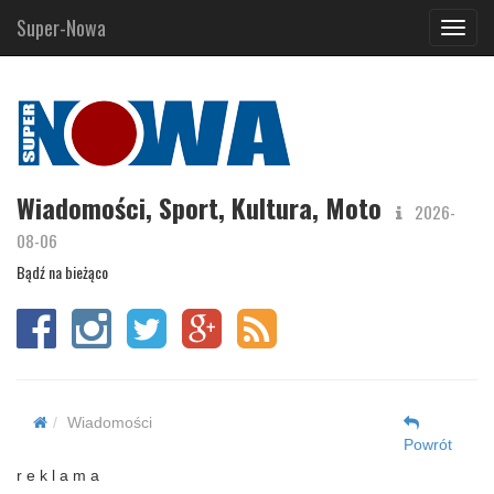
Super-Nowa
Navig
Wiadomości, Sport, Kultura, Moto
2026-
08-06
Bądź na bieżąco
Wiadomości
Powrót
r e k l a m a