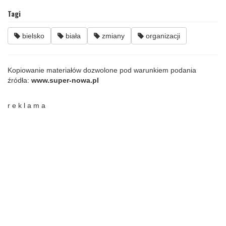
Tagi
bielsko
biała
zmiany
organizacji
Kopiowanie materiałów dozwolone pod warunkiem podania
źródła:
www.super-nowa.pl
r e k l a m a