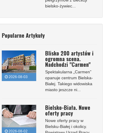
pielgrzymów z diecezji
bielsko-żywiec...
Popularne Artykuły
Blisko 200 artystów i
ogromna scena.
Nadchodzi "Carmen"
Spektakularna „Carmen”
2026-08-03
opanuje centrum Bielska-
Białej. Takiego widowiska
miasto jeszcze ni...
Bielsko-Biała. Nowe
oferty pracy
Nowe oferty pracy w
Bielsku-Białej i okolicy.
2026-08-02
Powiatowy Urząd Pracy