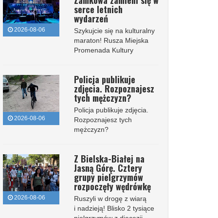
Zamkowa zamieni się w
serce letnich
wydarzeń
2026-08-06
Szykujcie się na kulturalny
maraton! Rusza Miejska
Promenada Kultury
Policja publikuje
zdjęcia. Rozpoznajesz
tych mężczyzn?
Policja publikuje zdjęcia.
2026-08-06
Rozpoznajesz tych
mężczyzn?
Z Bielska-Białej na
Jasną Górę. Cztery
grupy pielgrzymów
rozpoczęły wędrówkę
2026-08-06
Ruszyli w drogę z wiarą
i nadzieją! Blisko 2 tysiące