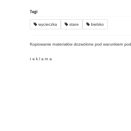
Tagi
wycieczka
stare
bielsko
Kopiowanie materiałów dozwolone pod warunkiem pod
r e k l a m a