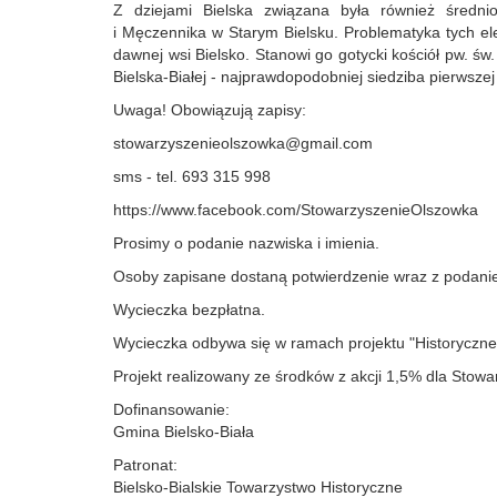
Z dziejami Bielska związana była również średni
i Męczennika w Starym Bielsku. Problematyka tych e
dawnej wsi Bielsko. Stanowi go gotycki kościół pw. św.
Bielska-Białej - najprawdopodobniej siedziba pierwszej 
Uwaga! Obowiązują zapisy:
stowarzyszenieolszowka@gmail.com
sms - tel. 693 315 998
https://www.facebook.com/StowarzyszenieOlszowka
Prosimy o podanie nazwiska i imienia.
Osoby zapisane dostaną potwierdzenie wraz z podanie
Wycieczka bezpłatna.
Wycieczka odbywa się w ramach projektu "Historyczne ś
Projekt realizowany ze środków z akcji 1,5% dla Stowa
Dofinansowanie:
Gmina Bielsko-Biała
Patronat:
Bielsko-Bialskie Towarzystwo Historyczne