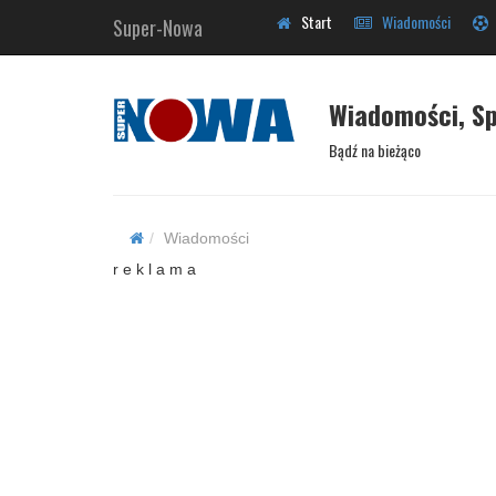
Start
Wiadomości
Super-Nowa
Wiadomości, Sp
Bądź na bieżąco
Wiadomości
r e k l a m a