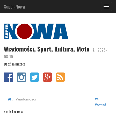
Super-Nowa
Navig
Wiadomości, Sport, Kultura, Moto
2026-
08-10
Bądź na bieżąco
Wiadomości
Powrót
r e k l a m a