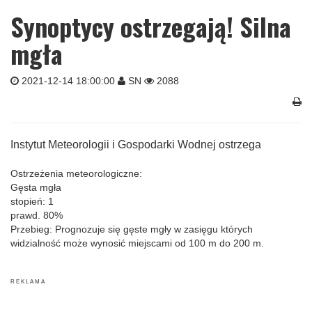
Synoptycy ostrzegają! Silna
mgła
2021-12-14 18:00:00
SN
2088
Instytut Meteorologii i Gospodarki Wodnej ostrzega
Ostrzeżenia meteorologiczne:
Gęsta mgła
stopień: 1
prawd. 80%
Przebieg: Prognozuje się gęste mgły w zasięgu których
widzialność może wynosić miejscami od 100 m do 200 m.
R E K L A M A