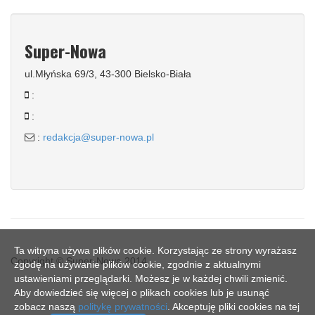
Super-Nowa
ul.Młyńska 69/3, 43-300 Bielsko-Biała
:
:
:
redakcja@super-nowa.pl
Ta witryna używa plików cookie. Korzystając ze strony wyrażasz
Copyright © Super-Nowa 2014
zgodę na używanie plików cookie, zgodnie z aktualnymi
ustawieniami przeglądarki. Możesz je w każdej chwili zmienić.
Aby dowiedzieć się więcej o plikach cookies lub je usunąć
zobacz naszą
politykę prywatności
. Akceptuję pliki cookies na tej