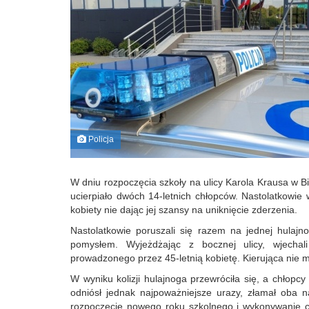
Policja
W dniu rozpoczęcia szkoły na ulicy Karola Krausa w 
ucierpiało dwóch 14-letnich chłopców. Nastolatkowie
kobiety nie dając jej szansy na uniknięcie zderzenia.
Nastolatkowie poruszali się razem na jednej hulaj
pomysłem. Wyjeżdżając z bocznej ulicy, wjech
prowadzonego przez 45-letnią kobietę. Kierująca nie m
W wyniku kolizji hulajnoga przewróciła się, a chłopcy
odniósł jednak najpoważniejsze urazy, złamał oba 
rozpoczęcie nowego roku szkolnego i wykonywanie c