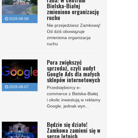
rana! W centrum
Bielska-Białej
zmieniono organizację
ruchu
2026-08-08
Nie przejedziesz Zamkową!
Od dziś obowiązuje
zmieniona organizacja
ruchu
Pora zwiększyć
sprzedaż, czyli audyt
Google Ads dla małych
sklepów internetowych
2026-08-07
Przedsiębiorcy e-
commerce z Bielska-Białej
i okolic inwestują w reklamy
Google, jednak wyn...
Będzie się działo!
Zamkowa zamieni się w
serce letnich