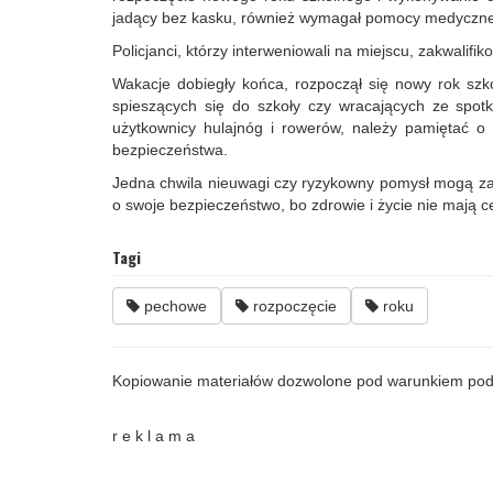
jadący bez kasku, również wymagał pomocy medycznej
Policjanci, którzy interweniowali na miejscu, zakwalif
Wakacje dobiegły końca, rozpoczął się nowy rok szkol
spieszących się do szkoły czy wracających ze spot
użytkownicy hulajnóg i rowerów, należy pamiętać o
bezpieczeństwa.
Jedna chwila nieuwagi czy ryzykowny pomysł mogą za
o swoje bezpieczeństwo, bo zdrowie i życie nie mają c
Tagi
pechowe
rozpoczęcie
roku
Kopiowanie materiałów dozwolone pod warunkiem pod
r e k l a m a