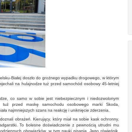
Bielsku-Białej doszło do groźnego wypadku drogowego, w którym
 wjechali na hulajnodze tuż przed samochód osobowy 45-letniej
nodze, co samo w sobie jest niebezpiecznym i niedozwolonym
ali tuż przed maskę samochodu osobowego marki Skoda,
iała najmniejszych szans na reakcję i uniknięcie zderzenia.
 doznali obrażeń. Kierujący, który miał na sobie kask ochronny,
nadgarstki. To bolesne doświadczenie z pewnością utrudni mu
odziennych obowiązków, w tym nauki pisania. Jego rówieśnik,