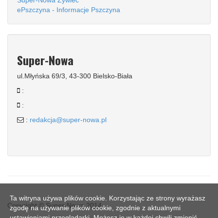
Super-Nowa Żywiec
ePszczyna - Informacje Pszczyna
Super-Nowa
ul.Młyńska 69/3, 43-300 Bielsko-Biała
:
:
:
redakcja@super-nowa.pl
Ta witryna używa plików cookie. Korzystając ze strony wyrażasz
Copyright © Super-Nowa 2014
zgodę na używanie plików cookie, zgodnie z aktualnymi
ustawieniami przeglądarki. Możesz je w każdej chwili zmienić.