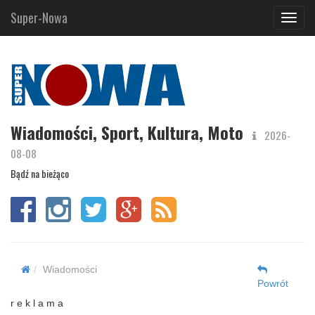
Super-Nowa
Navig
Wiadomości, Sport, Kultura, Moto
2026-
08-08
Bądź na bieżąco
Wiadomości
Powrót
r e k l a m a