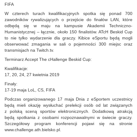
FIFA
W czterech turach kwalifikacyjnych spotka się ponad 700
zawodników rywalizujących o przejście do finałów LAN, które
odbędą się w maju na kampusie Akademii Techniczno-
Humanistycznej – łącznie, około 150 finalistów. ATcH Beskid Cup
to nie tylko wydarzenie dla graczy. Kibice eSportu będą mogli
obserwować zmagania w sali o pojemności 300 miejsc oraz
transmisjach na Twitch.tv.
Terminarz Accept The cHallenge Beskid Cup:
Kwalifikacje:
17, 20, 24, 27 kwietnia 2019
Finały:
17-19 maja LoL, CS, FIFA
Podczas organizowanego 17 maja Dnia z eSportem uczestnicy
będą mieli okazję wysłuchać prelekcji osób od lat związanych
z polską sceną sportów elektronicznych. Dodatkową atrakcją
będą spotkania z osobami rozpoznawalnymi w świecie graczy.
Szczegółowy program konferencji pojawi się na stronie
www.challenge.ath.bielsko.pl.