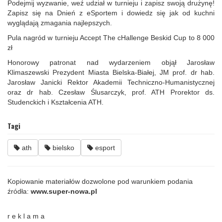
Podejmij wyzwanie, weź udział w turnieju i zapisz swoją drużynę!
Zapisz się na Dnień z eSportem i dowiedz się jak od kuchni
wyglądają zmagania najlepszych.
Pula nagród w turnieju Accept The cHallenge Beskid Cup to 8 000
zł
Honorowy patronat nad wydarzeniem objął Jarosław
Klimaszewski Prezydent Miasta Bielska-Białej, JM prof. dr hab.
Jarosław Janicki Rektor Akademii Techniczno-Humanistycznej
oraz dr hab. Czesław Ślusarczyk, prof. ATH Prorektor ds.
Studenckich i Kształcenia ATH.
Tagi
ath
bielsko
esport
Kopiowanie materiałów dozwolone pod warunkiem podania
źródła:
www.super-nowa.pl
r e k l a m a