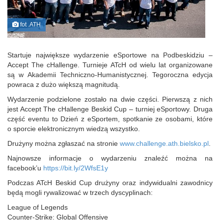
fot .ATH
Startuje największe wydarzenie eSportowe na Podbeskidziu –
Accept The cHallenge. Turnieje ATcH od wielu lat organizowane
są w Akademii Techniczno-Humanistycznej. Tegoroczna edycja
powraca z dużo większą magnitudą.
Wydarzenie podzielone zostało na dwie części. Pierwszą z nich
jest Accept The cHallenge Beskid Cup – turniej eSportowy. Druga
część eventu to Dzień z eSportem, spotkanie ze osobami, które
o sporcie elektronicznym wiedzą wszystko.
Drużyny można zgłaszać na stronie
www.challenge.ath.bielsko.pl
.
Najnowsze informacje o wydarzeniu znaleźć można na
facebook’u
https://bit.ly/2WfsE1y
Podczas ATcH Beskid Cup drużyny oraz indywidualni zawodnicy
będą mogli rywalizować w trzech dyscyplinach:
League of Legends
Counter-Strike: Global Offensive