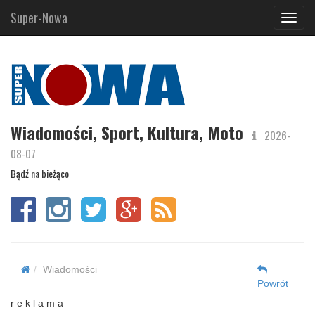
Super-Nowa
Navig
Wiadomości, Sport, Kultura, Moto
2026-
08-07
Bądź na bieżąco
Wiadomości
Powrót
r e k l a m a