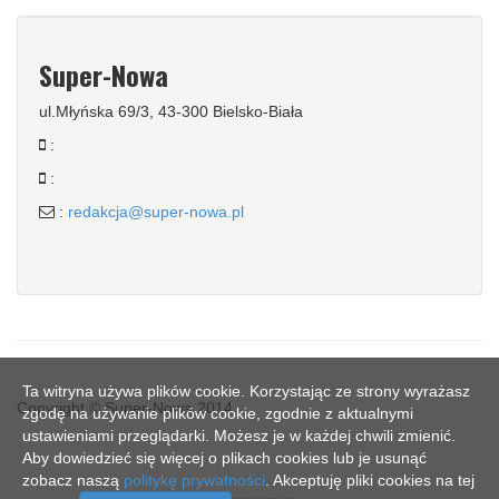
Super-Nowa
ul.Młyńska 69/3, 43-300 Bielsko-Biała
:
:
:
redakcja@super-nowa.pl
Ta witryna używa plików cookie. Korzystając ze strony wyrażasz
Copyright © Super-Nowa 2014
zgodę na używanie plików cookie, zgodnie z aktualnymi
ustawieniami przeglądarki. Możesz je w każdej chwili zmienić.
Aby dowiedzieć się więcej o plikach cookies lub je usunąć
zobacz naszą
politykę prywatności
. Akceptuję pliki cookies na tej