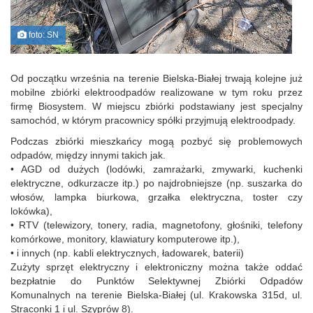
foto: SN
Od początku września na terenie Bielska-Białej trwają kolejne już
mobilne zbiórki elektroodpadów realizowane w tym roku przez
firmę Biosystem. W miejscu zbiórki podstawiany jest specjalny
samochód, w którym pracownicy spółki przyjmują elektroodpady.
Podczas zbiórki mieszkańcy mogą pozbyć się problemowych
odpadów, między innymi takich jak.
• AGD od dużych (lodówki, zamrażarki, zmywarki, kuchenki
elektryczne, odkurzacze itp.) po najdrobniejsze (np. suszarka do
włosów, lampka biurkowa, grzałka elektryczna, toster czy
lokówka),
• RTV (telewizory, tonery, radia, magnetofony, głośniki, telefony
komórkowe, monitory, klawiatury komputerowe itp.),
• i innych (np. kabli elektrycznych, ładowarek, baterii)
Zużyty sprzęt elektryczny i elektroniczny można także oddać
bezpłatnie do Punktów Selektywnej Zbiórki Odpadów
Komunalnych na terenie Bielska-Białej (ul. Krakowska 315d, ul.
Straconki 1 i ul. Szyprów 8).