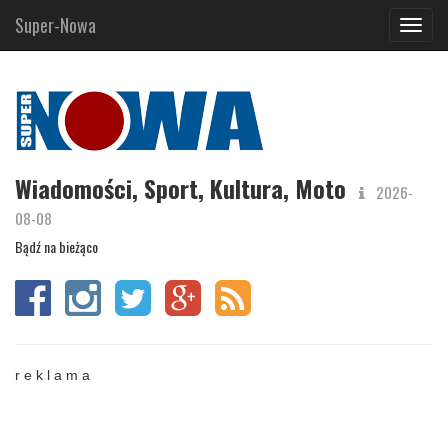
Super-Nowa
Navig
Wiadomości, Sport, Kultura, Moto
2026-
08-08
Bądź na bieżąco
r e k l a m a