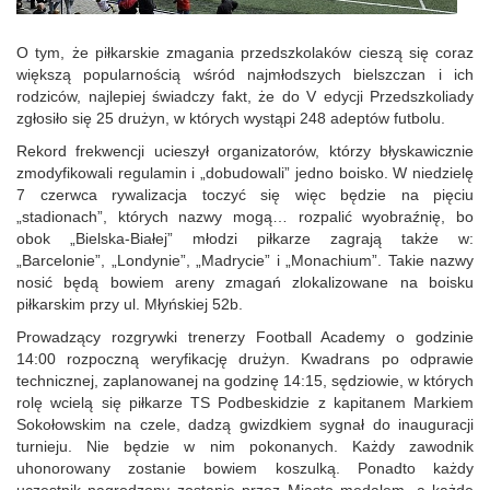
O tym, że piłkarskie zmagania przedszkolaków cieszą się coraz
większą popularnością wśród najmłodszych bielszczan i ich
rodziców, najlepiej świadczy fakt, że do V edycji Przedszkoliady
zgłosiło się 25 drużyn, w których wystąpi 248 adeptów futbolu.
Rekord frekwencji ucieszył organizatorów, którzy błyskawicznie
zmodyfikowali regulamin i „dobudowali” jedno boisko. W niedzielę
7 czerwca rywalizacja toczyć się więc będzie na pięciu
„stadionach”, których nazwy mogą… rozpalić wyobraźnię, bo
obok „Bielska-Białej” młodzi piłkarze zagrają także w:
„Barcelonie”, „Londynie”, „Madrycie” i „Monachium”. Takie nazwy
nosić będą bowiem areny zmagań zlokalizowane na boisku
piłkarskim przy ul. Młyńskiej 52b.
Prowadzący rozgrywki trenerzy Football Academy o godzinie
14:00 rozpoczną weryfikację drużyn. Kwadrans po odprawie
technicznej, zaplanowanej na godzinę 14:15, sędziowie, w których
rolę wcielą się piłkarze TS Podbeskidzie z kapitanem Markiem
Sokołowskim na czele, dadzą gwizdkiem sygnał do inauguracji
turnieju. Nie będzie w nim pokonanych. Każdy zawodnik
uhonorowany zostanie bowiem koszulką. Ponadto każdy
uczestnik nagrodzony zostanie przez Miasto medalem, a każde