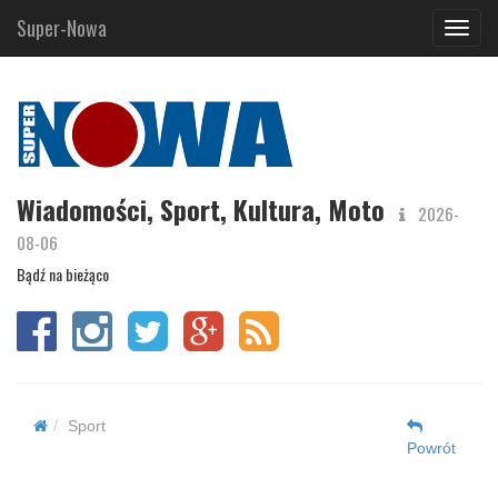
Super-Nowa
Navig
Wiadomości, Sport, Kultura, Moto
2026-
08-06
Bądź na bieżąco
Sport
Powrót