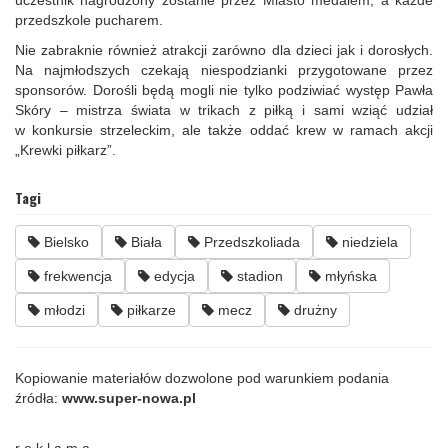
przedszkole pucharem.
Nie zabraknie również atrakcji zarówno dla dzieci jak i dorosłych.
Na najmłodszych czekają niespodzianki przygotowane przez
sponsorów. Dorośli będą mogli nie tylko podziwiać występ Pawła
Skóry – mistrza świata w trikach z piłką i sami wziąć udział
w konkursie strzeleckim, ale także oddać krew w ramach akcji
„Krewki piłkarz”.
Tagi
Bielsko
Biała
Przedszkoliada
niedziela
frekwencja
edycja
stadion
młyńska
młodzi
piłkarze
mecz
drużny
Kopiowanie materiałów dozwolone pod warunkiem podania
źródła:
www.super-nowa.pl
r e k l a m a