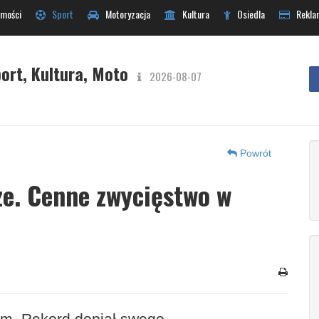
mości
Sport
Motoryzacja
Kultura
Osiedla
Rekla
ort, Kultura, Moto
2026-08-07
Powrót
ze. Cenne zwycięstwo w
em. Rekord dopiął swego