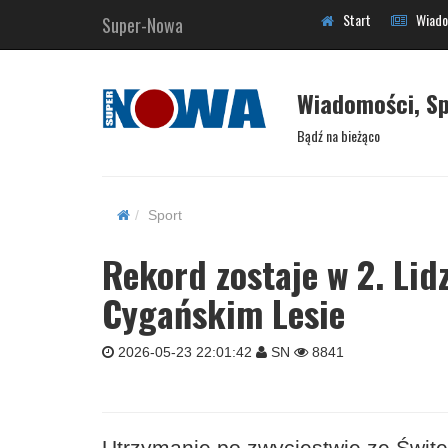
Start
Wiado
Super-Nowa
Wiadomości, Sp
Bądź na bieżąco
Sport
Rekord zostaje w 2. Lid
Cygańskim Lesie
2026-05-23 22:01:42
SN
8841
Utrzymanie po zwycięstwie ze Świt