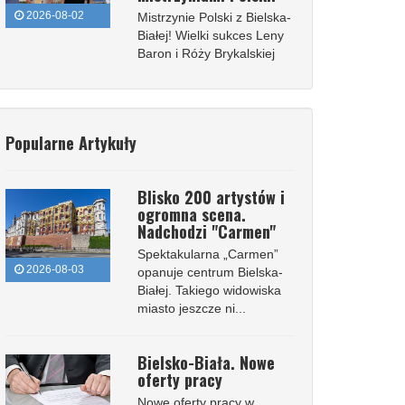
2026-08-02
Mistrzynie Polski z Bielska-
Białej! Wielki sukces Leny
Baron i Róży Brykalskiej
Popularne Artykuły
Blisko 200 artystów i
ogromna scena.
Nadchodzi "Carmen"
Spektakularna „Carmen”
2026-08-03
opanuje centrum Bielska-
Białej. Takiego widowiska
miasto jeszcze ni...
Bielsko-Biała. Nowe
oferty pracy
Nowe oferty pracy w