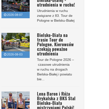
Bielsku-Białej -
utrudnienia w ruchu!
Utrudnienia w ruchu
2026-08-07
związane z 83. Tour de
Pologne w Bielsku-Białej
Bielsko-Biała na
trasie Tour de
Pologne. Kierowców
czekają poważne
utrudnienia
2026-08-03
Tour de Pologne 2026 –
czasowe utrudnienia
w ruchu na drogach
Bielska-Białej i powiatu
bie...
Lena Baron i Róża
Brykalska z BKS Stal
Bielsko-Biała
mistrzyniami Polski!