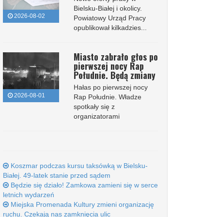
Bielsku-Białej i okolicy.
2026-08-02
Powiatowy Urząd Pracy
opublikował kilkadzies...
Miasto zabrało głos po
pierwszej nocy Rap
Południe. Będą zmiany
Hałas po pierwszej nocy
2026-08-01
Rap Południe. Władze
spotkały się z
organizatorami
Koszmar podczas kursu taksówką w Bielsku-
Białej. 49-latek stanie przed sądem
Będzie się działo! Zamkowa zamieni się w serce
letnich wydarzeń
Miejska Promenada Kultury zmieni organizację
ruchu. Czekają nas zamknięcia ulic