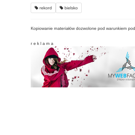
rekord
bielsko
Kopiowanie materiałów dozwolone pod warunkiem pod
r e k l a m a