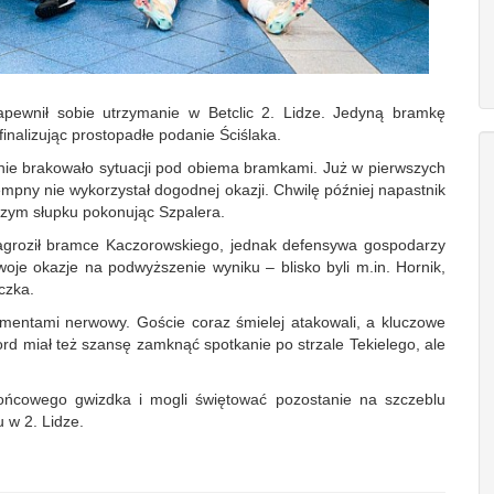
zapewnił sobie utrzymanie w Betclic 2. Lidze. Jedyną bramkę
inalizując prostopadłe podanie Ściślaka.
 nie brakowało sytuacji pod obiema bramkami. Już w pierwszych
pny nie wykorzystał dogodnej okazji. Chwilę później napastnik
szym słupku pokonując Szpalera.
 zagroził bramce Kaczorowskiego, jednak defensywa gospodarzy
woje okazje na podwyższenie wyniku – blisko byli m.in. Hornik,
czka.
mentami nerwowy. Goście coraz śmielej atakowali, a kluczowe
d miał też szansę zamknąć spotkanie po strzale Tekielego, ale
końcowego gwizdka i mogli świętować pozostanie na szczeblu
 w 2. Lidze.