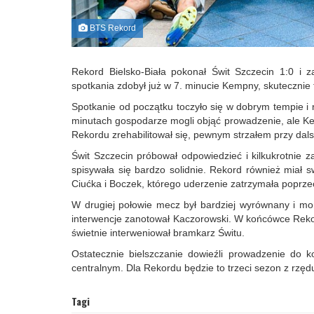
BTS Rekord
Rekord Bielsko-Biała pokonał Świt Szczecin 1:0 i 
spotkania zdobył już w 7. minucie Kempny, skutecznie f
Spotkanie od początku toczyło się w dobrym tempie i
minutach gospodarze mogli objąć prowadzenie, ale Kem
Rekordu zrehabilitował się, pewnym strzałem przy dal
Świt Szczecin próbował odpowiedzieć i kilkukrotnie
spisywała się bardzo solidnie. Rekord również miał s
Ciućka i Boczek, którego uderzenie zatrzymała poprze
W drugiej połowie mecz był bardziej wyrównany i mo
interwencje zanotował Kaczorowski. W końcówce Rekor
świetnie interweniował bramkarz Świtu.
Ostatecznie bielszczanie dowieźli prowadzenie do 
centralnym. Dla Rekordu będzie to trzeci sezon z rzędu
Tagi