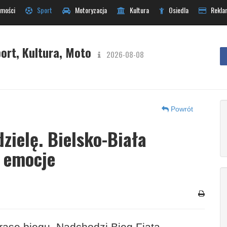
mości
Sport
Motoryzacja
Kultura
Osiedla
Rekla
ort, Kultura, Moto
2026-08-08
Powrót
dzielę. Bielsko-Biała
e emocje
trasę biegu. Nadchodzi Bieg Fiata