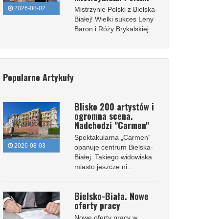
2026-08-02
Mistrzynie Polski z Bielska-
Białej! Wielki sukces Leny
Baron i Róży Brykalskiej
Popularne Artykuły
Blisko 200 artystów i
ogromna scena.
Nadchodzi "Carmen"
Spektakularna „Carmen”
2026-08-03
opanuje centrum Bielska-
Białej. Takiego widowiska
miasto jeszcze ni...
Bielsko-Biała. Nowe
oferty pracy
Nowe oferty pracy w