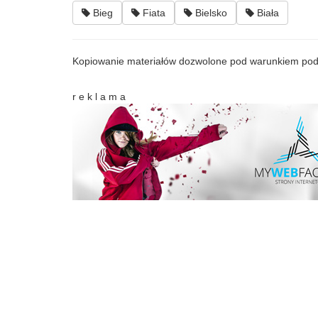
Bieg
Fiata
Bielsko
Biała
Kopiowanie materiałów dozwolone pod warunkiem pod
r e k l a m a