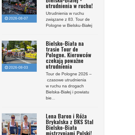
Bielsku-Białej -
utrudnienia w ruchu!
Utrudnienia w ruchu
2026-08-07
związane z 83. Tour de
Pologne w Bielsku-Białej
Bielsko-Biała na
trasie Tour de
Pologne. Kierowców
czekają poważne
utrudnienia
2026-08-03
Tour de Pologne 2026 –
czasowe utrudnienia
w ruchu na drogach
Bielska-Białej i powiatu
bie...
Lena Baron i Róża
Brykalska z BKS Stal
Bielsko-Biała
mistrzyniami Polski!