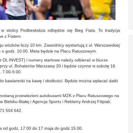
w stolicy Podbeskidzia odbędzie się Bieg Fiata. To tradycja
ne z Fiatem.
igu wózków liczy 10 km. Zawodnicy wystartują z ul. Warszawskiej
o godz. 10.00. Meta będzie na Placu Ratuszowym.
z DL INVEST) i numery startowe należy odbierać w biurze
 przy ul. Bohaterów Warszawy 20 i będzie czynne w sobotę 16
. 7.00‑9.00.
do kawiarenki na kawę i słodkości. Będzie można wpłacać datki
u zostaną przewiezieni autobusami MZK z Placu Ratuszowego na
w Bielsku‑Białej i Agencja Sportu i Reklamy Andrzej Filipiak.
71 504 642.
a od godz. 17.00 do 17 maja do godz.15.00.