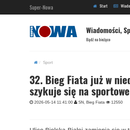
Start
Wiado
Super-Nowa
Wiadomości, Sp
Bądź na bieżąco
Sport
32. Bieg Fiata już w nie
szykuje się na sportow
2026-05-14 11:41:00
SN, Bieg Fiata
12550
Ulice Bielska-Białej zamienią się w 