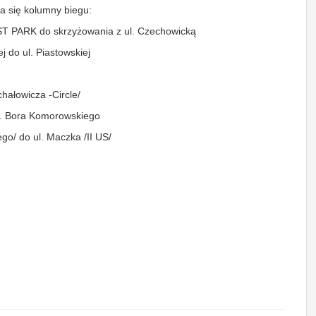
a się kolumny biegu:
ST PARK do skrzyżowania z ul. Czechowicką
 do ul. Piastowskiej
hałowicza -Circle/
ul. Bora Komorowskiego
go/ do ul. Maczka /II US/