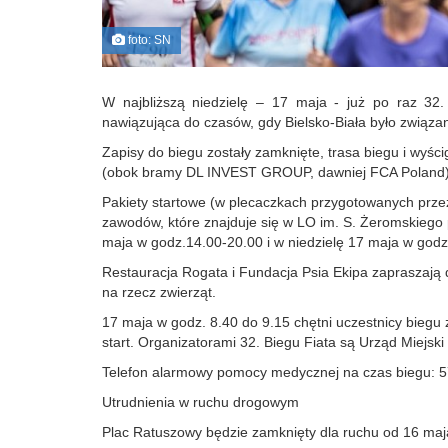
foto: SN
W najbliższą niedzielę – 17 maja - już po raz 32. 
nawiązująca do czasów, gdy Bielsko‑Biała było związa
Zapisy do biegu zostały zamknięte, trasa biegu i wyśc
(obok bramy DL INVEST GROUP, dawniej FCA Poland) 
Pakiety startowe (w plecaczkach przygotowanych prze
zawodów, które znajduje się w LO im. S. Żeromskiego
maja w godz.14.00‑20.00 i w niedzielę 17 maja w godz
Restauracja Rogata i Fundacja Psia Ekipa zapraszają 
na rzecz zwierząt.
17 maja w godz. 8.40 do 9.15 chętni uczestnicy bieg
start. Organizatorami 32. Biegu Fiata są Urząd Miejski 
Telefon alarmowy pomocy medycznej na czas biegu: 5
Utrudnienia w ruchu drogowym
Plac Ratuszowy będzie zamknięty dla ruchu od 16 maj