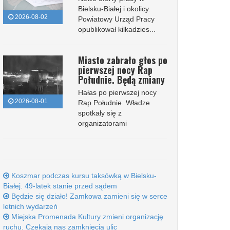
Bielsku-Białej i okolicy.
2026-08-02
Powiatowy Urząd Pracy
opublikował kilkadzies...
Miasto zabrało głos po
pierwszej nocy Rap
Południe. Będą zmiany
Hałas po pierwszej nocy
2026-08-01
Rap Południe. Władze
spotkały się z
organizatorami
Koszmar podczas kursu taksówką w Bielsku-
Białej. 49-latek stanie przed sądem
Będzie się działo! Zamkowa zamieni się w serce
letnich wydarzeń
Miejska Promenada Kultury zmieni organizację
ruchu. Czekają nas zamknięcia ulic