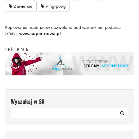
Zawiercie
Ping-pong
Kopiowanie materiałów dozwolone pod warunkiem podania
źródła:
www.super-nowa.pl
r e k l a m a
Wyszukaj w SN