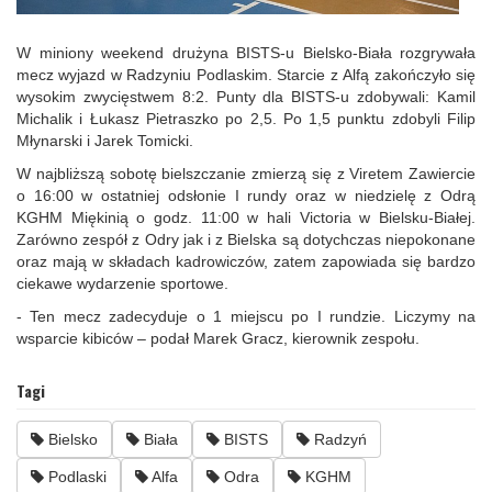
W miniony weekend drużyna BISTS-u Bielsko-Biała rozgrywała
mecz wyjazd w Radzyniu Podlaskim. Starcie z Alfą zakończyło się
wysokim zwycięstwem 8:2. Punty dla BISTS-u zdobywali: Kamil
Michalik i Łukasz Pietraszko po 2,5. Po 1,5 punktu zdobyli Filip
Młynarski i Jarek Tomicki.
W najbliższą sobotę bielszczanie zmierzą się z Viretem Zawiercie
o 16:00 w ostatniej odsłonie I rundy oraz w niedzielę z Odrą
KGHM Miękinią o godz. 11:00 w hali Victoria w Bielsku-Białej.
Zarówno zespół z Odry jak i z Bielska są dotychczas niepokonane
oraz mają w składach kadrowiczów, zatem zapowiada się bardzo
ciekawe wydarzenie sportowe.
- Ten mecz zadecyduje o 1 miejscu po I rundzie. Liczymy na
wsparcie kibiców – podał Marek Gracz, kierownik zespołu.
Tagi
Bielsko
Biała
BISTS
Radzyń
Podlaski
Alfa
Odra
KGHM