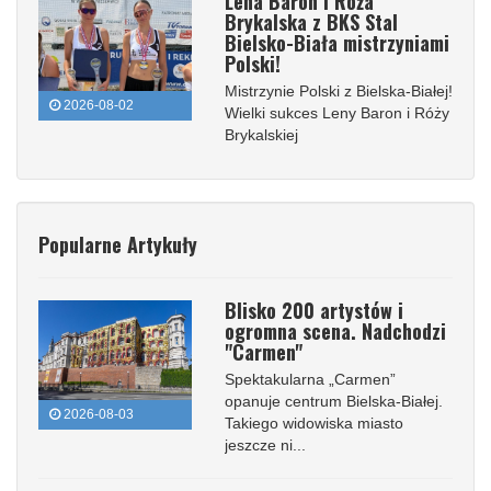
Lena Baron i Róża
Brykalska z BKS Stal
Bielsko-Biała mistrzyniami
Polski!
Mistrzynie Polski z Bielska-Białej!
2026-08-02
Wielki sukces Leny Baron i Róży
Brykalskiej
Popularne Artykuły
Blisko 200 artystów i
ogromna scena. Nadchodzi
"Carmen"
Spektakularna „Carmen”
opanuje centrum Bielska-Białej.
2026-08-03
Takiego widowiska miasto
jeszcze ni...