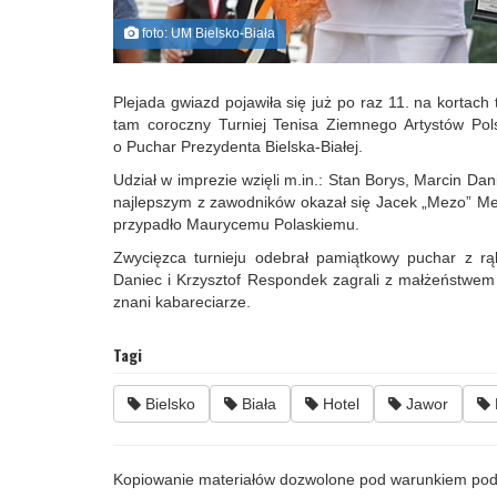
foto: UM Bielsko-Biała
Plejada gwiazd pojawiła się już po raz 11. na kortach
tam coroczny Turniej Tenisa Ziemnego Artystów Po
o Puchar Prezydenta Bielska-Białej.
Udział w imprezie wzięli m.in.: Stan Borys, Marcin Dan
najlepszym z zawodników okazał się Jacek „Mezo” Meje
przypadło Maurycemu Polaskiemu.
Zwycięzca turnieju odebrał pamiątkowy puchar z rą
Daniec i Krzysztof Respondek zagrali z małżeństwem 
znani kabareciarze.
Tagi
Bielsko
Biała
Hotel
Jawor
Kopiowanie materiałów dozwolone pod warunkiem pod