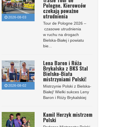
trasie Tour de
Pologne. Kierowców
czekają poważne
utrudnienia
2026-08-03
Tour de Pologne 2026 –
czasowe utrudnienia
w ruchu na drogach
Bielska-Białej i powiatu
bie...
Lena Baron i Róża
Brykalska z BKS Stal
Bielsko-Biała
mistrzyniami Polski!
2026-08-02
Mistrzynie Polski z Bielska-
Białej! Wielki sukces Leny
Baron i Róży Brykalskiej
Kamil Herzyk mistrzem
Polski