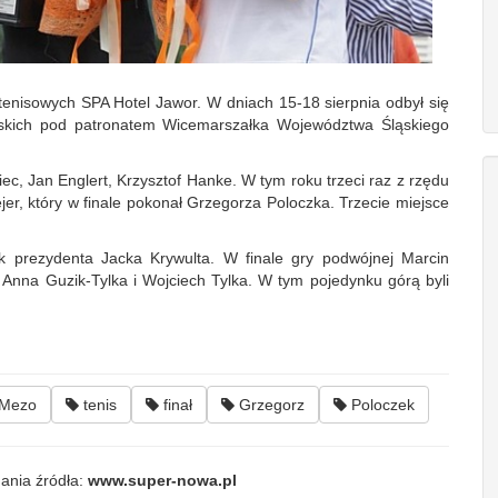
 tenisowych SPA Hotel Jawor. W dniach 15-18 sierpnia odbył się
lskich pod patronatem Wicemarszałka Województwa Śląskiego
iec, Jan Englert, Krzysztof Hanke. W tym roku trzeci raz z rzędu
r, który w finale pokonał Grzegorza Poloczka. Trzecie miejsce
k prezydenta Jacka Krywulta. W finale gry podwójnej Marcin
Anna Guzik-Tylka i Wojciech Tylka. W tym pojedynku górą byli
Mezo
tenis
finał
Grzegorz
Poloczek
ania źródła:
www.super-nowa.pl