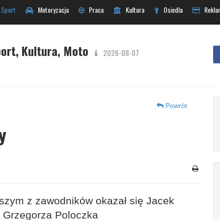
Sport
Motoryzacja
Praca
Kultura
Osiedla
Rekla
ort, Kultura, Moto
2026-08-07
Powrót
y
epszym z zawodników okazał się Jacek
ał Grzegorza Poloczka