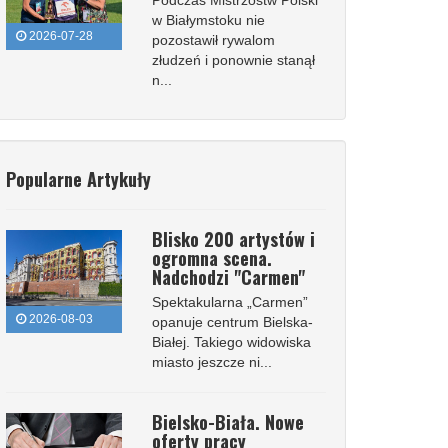
Podczas Mistrzostw Polski
w Białymstoku nie
2026-07-28
pozostawił rywalom
złudzeń i ponownie stanął
n...
Popularne Artykuły
Blisko 200 artystów i
ogromna scena.
Nadchodzi "Carmen"
Spektakularna „Carmen”
2026-08-03
opanuje centrum Bielska-
Białej. Takiego widowiska
miasto jeszcze ni...
Bielsko-Biała. Nowe
oferty pracy