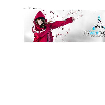
r e k l a m a