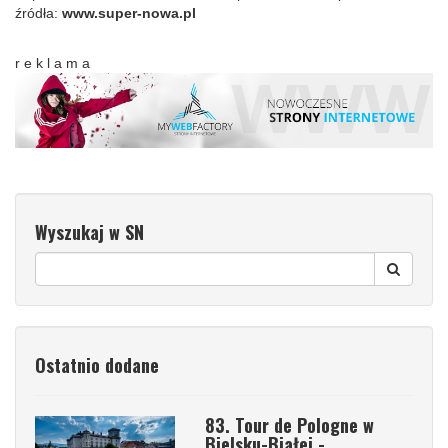
źródła:
www.super-nowa.pl
r e k l a m a
Wyszukaj w SN
Ostatnio dodane
83. Tour de Pologne w
Bielsku-Białej -