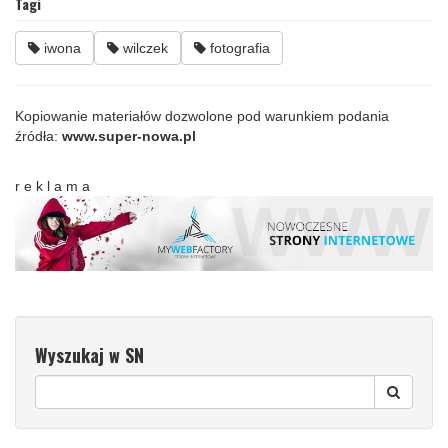
Tagi
iwona
wilczek
fotografia
Kopiowanie materiałów dozwolone pod warunkiem podania
źródła:
www.super-nowa.pl
r e k l a m a
Wyszukaj w SN