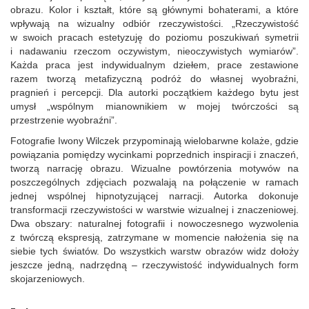
obrazu. Kolor i kształt, które są głównymi bohaterami, a które
wpływają na wizualny odbiór rzeczywistości. „Rzeczywistość
w swoich pracach estetyzuję do poziomu poszukiwań symetrii
i nadawaniu rzeczom oczywistym, nieoczywistych wymiarów”.
Każda praca jest indywidualnym dziełem, prace zestawione
razem tworzą metafizyczną podróż do własnej wyobraźni,
pragnień i percepcji. Dla autorki początkiem każdego bytu jest
umysł „wspólnym mianownikiem w mojej twórczości są
przestrzenie wyobraźni”.
Fotografie Iwony Wilczek przypominają wielobarwne kolaże, gdzie
powiązania pomiędzy wycinkami poprzednich inspiracji i znaczeń,
tworzą narrację obrazu. Wizualne powtórzenia motywów na
poszczególnych zdjęciach pozwalają na połączenie w ramach
jednej wspólnej hipnotyzującej narracji. Autorka dokonuje
transformacji rzeczywistości w warstwie wizualnej i znaczeniowej.
Dwa obszary: naturalnej fotografii i nowoczesnego wyzwolenia
z twórczą ekspresją, zatrzymane w momencie nałożenia się na
siebie tych światów. Do wszystkich warstw obrazów widz dołoży
jeszcze jedną, nadrzędną – rzeczywistość indywidualnych form
skojarzeniowych.