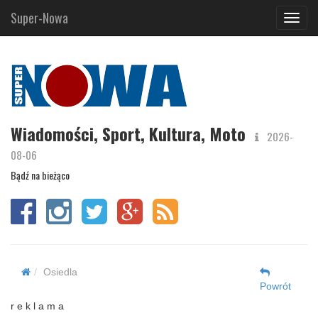
Super-Nowa
Navig
Wiadomości, Sport, Kultura, Moto
2026-
08-06
Bądź na bieżąco
Osiedla
Powrót
r e k l a m a