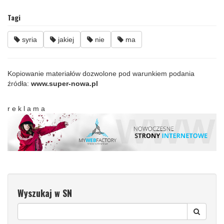
Tagi
syria
jakiej
nie
ma
Kopiowanie materiałów dozwolone pod warunkiem podania
źródła:
www.super-nowa.pl
r e k l a m a
Wyszukaj w SN