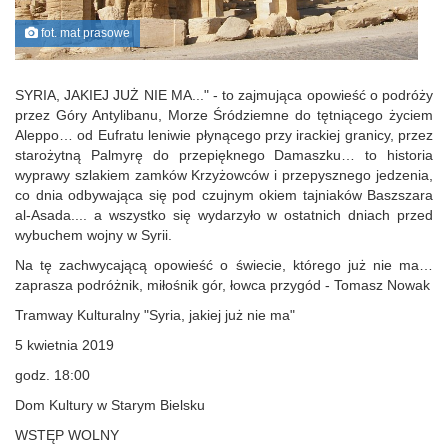
fot. mat prasowe
SYRIA, JAKIEJ JUŻ NIE MA..." - to zajmująca opowieść o podróży
przez Góry Antylibanu, Morze Śródziemne do tętniącego życiem
Aleppo… od Eufratu leniwie płynącego przy irackiej granicy, przez
starożytną Palmyrę do przepięknego Damaszku… to historia
wyprawy szlakiem zamków Krzyżowców i przepysznego jedzenia,
co dnia odbywająca się pod czujnym okiem tajniaków Baszszara
al-Asada.... a wszystko się wydarzyło w ostatnich dniach przed
wybuchem wojny w Syrii.
Na tę zachwycającą opowieść o świecie, którego już nie ma…
zaprasza podróżnik, miłośnik gór, łowca przygód - Tomasz Nowak
Tramway Kulturalny "Syria, jakiej już nie ma"
5 kwietnia 2019
godz. 18:00
Dom Kultury w Starym Bielsku
WSTĘP WOLNY