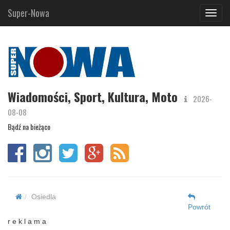
Super-Nowa
Navig
Wiadomości, Sport, Kultura, Moto
2026-
08-08
Bądź na bieżąco
Osiedla
Powrót
r e k l a m a