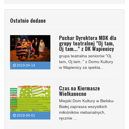
Ostatnio dodane
Puchar Dyrektora MDK dla
grupy teatralnej "Oj tam,
Oj tam..." z DK Wapienicy
grupa teatralna seniorów "Oj
tam, Oj tam.." z Domu Kultury
2019-04-14
w Wapienicy za spekta...
Czas na Kiermasze
Wielkanocne
Miejski Dom Kultury w Bielsku-
Białej zaprasza wszystkich
miłośników niebanalnych,
2019-04-01
ręcznie ...