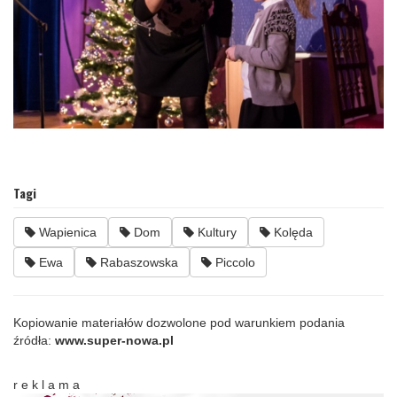
Tagi
Wapienica
Dom
Kultury
Kolęda
Ewa
Rabaszowska
Piccolo
Kopiowanie materiałów dozwolone pod warunkiem podania
źródła:
www.super-nowa.pl
r e k l a m a