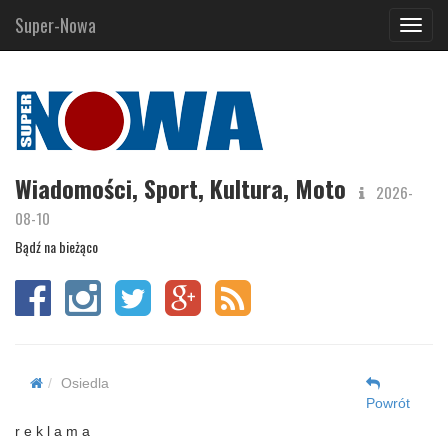
Super-Nowa
Navig
Wiadomości, Sport, Kultura, Moto
2026-
08-10
Bądź na bieżąco
Osiedla
Powrót
r e k l a m a