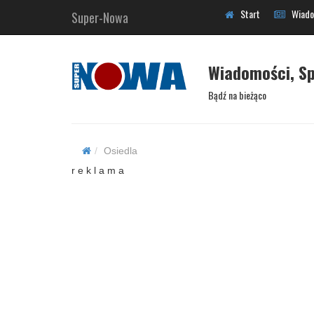
Start
Wiado
Super-Nowa
Wiadomości, Sp
Bądź na bieżąco
Osiedla
r e k l a m a