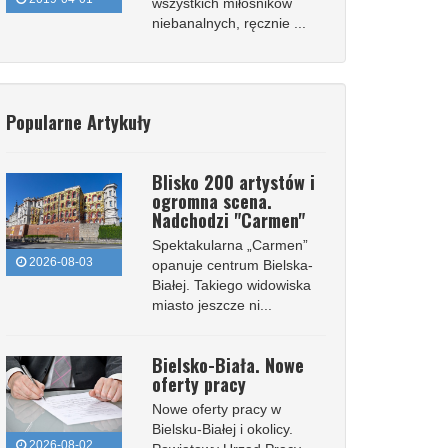
wszystkich miłośników
niebanalnych, ręcznie ...
Popularne Artykuły
Blisko 200 artystów i
ogromna scena.
Nadchodzi "Carmen"
Spektakularna „Carmen”
2026-08-03
opanuje centrum Bielska-
Białej. Takiego widowiska
miasto jeszcze ni...
Bielsko-Biała. Nowe
oferty pracy
Nowe oferty pracy w
Bielsku-Białej i okolicy.
2026-08-02