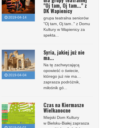
dla grupy teatralnej
"Oj tam, Oj tam..." z
DK Wapienicy
2019-04-14
grupa teatralna seniorów
"Oj tam, Oj tam.." z Domu
Kultury w Wapienicy za
spekta...
Syria, jakiej już nie
ma...
Na tę zachwycającą
opowieść o świecie,
2019-04-04
którego już nie ma…
zaprasza podróżnik,
miłośnik gó...
Czas na Kiermasze
Wielkanocne
Miejski Dom Kultury
w Bielsku-Białej zaprasza
2019-04-01