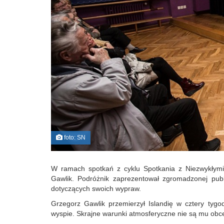
foto: SN
W ramach spotkań z cyklu Spotkania z Niezwykłym
Gawlik. Podróżnik zaprezentował zgromadzonej public
dotyczących swoich wypraw.
Grzegorz Gawlik przemierzył Islandię w cztery tyg
wyspie. Skrajne warunki atmosferyczne nie są mu obce.