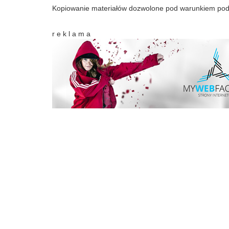
Kopiowanie materiałów dozwolone pod warunkiem pod
r e k l a m a