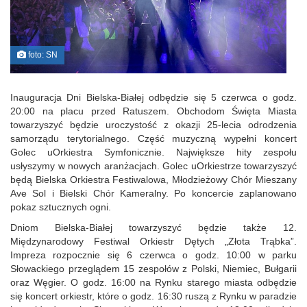
foto: SN
Inauguracja Dni Bielska-Białej odbędzie się 5 czerwca o godz.
20:00 na placu przed Ratuszem. Obchodom Święta Miasta
towarzyszyć będzie uroczystość z okazji 25-lecia odrodzenia
samorządu terytorialnego. Część muzyczną wypełni koncert
Golec uOrkiestra Symfonicznie. Największe hity zespołu
usłyszymy w nowych aranżacjach. Golec uOrkiestrze towarzyszyć
będą Bielska Orkiestra Festiwalowa, Młodzieżowy Chór Mieszany
Ave Sol i Bielski Chór Kameralny. Po koncercie zaplanowano
pokaz sztucznych ogni.
Dniom Bielska-Białej towarzyszyć będzie także 12.
Międzynarodowy Festiwal Orkiestr Dętych „Złota Trąbka”.
Impreza rozpocznie się 6 czerwca o godz. 10:00 w parku
Słowackiego przeglądem 15 zespołów z Polski, Niemiec, Bułgarii
oraz Węgier. O godz. 16:00 na Rynku starego miasta odbędzie
się koncert orkiestr, które o godz. 16:30 ruszą z Rynku w paradzie