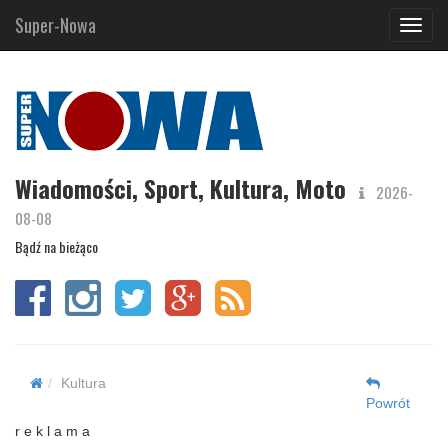
Super-Nowa
Navig
Wiadomości, Sport, Kultura, Moto
2026-
08-08
Bądź na bieżąco
Kultura
Powrót
r e k l a m a