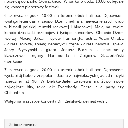
i przejdą do parku Słowackiego. W parku o godz. 18:00 odbędzie
się koncert plenerowy festiwalu.
6 czerwca o godz. 19:00 na terenie obok hali pod Dębowcem
wystąpi legendarny zespół Dżem, jedna z najważniejszych grup
w historii polskiej muzyki rockowej i bluesowej. Mają na swoim
koncie dziesiątki przebojów i tysiące koncertów. Obecnie Dżem
tworzą: Maciej Balcar - śpiew, harmonijka ustna; Adam Otręba
- gitara solowa, śpiew; Benedykt Otręba - gitara basowa, śpiew;
Jerzy Styczyński - gitara; Janusz Borzucki - instrumenty
klawiszowe, organy Hammonda i Zbigniew Szczerbiński
- perkusja.
7 czerwca o godz. 20:00 na terenie obok hali pod Dębowcem
wystąpi dj Bobo z zespołem. Jedna z największych gwiazd muzyki
tanecznej lat 90. W Bielsku-Białej zaśpiewa na żywo swoje
największe hity, takie jak: Everybody, There is a party czy
Chihuahua.
Wstęp na wszystkie koncerty Dni Bielska-Białej jest wolny
Zobacz rownież