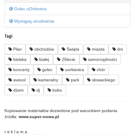
Golec uOrkiestra
Wystąpią utrudnienia
Tagi
Plan
obchodów
Święta
miasta
dni
bielska
białej
25lecie
samorządności
koncerty
golec
uorkiestra
chór
avesol
kameralny
park
słowackiego
dżem
dj
bobo
Kopiowanie materiałów dozwolone pod warunkiem podania
źródła:
www.super-nowa.pl
r e k l a m a