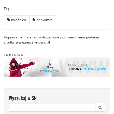
Tagi
książnica
beskidzka
Kopiowanie materiałów dozwolone pod warunkiem podania
źródła:
www.super-nowa.pl
r e k l a m a
Wyszukaj w SN