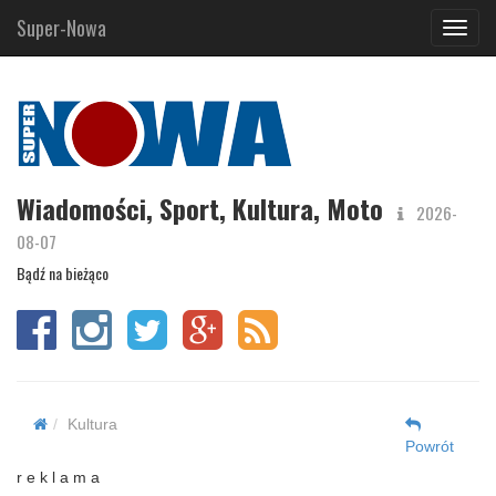
Super-Nowa
Navig
Wiadomości, Sport, Kultura, Moto
2026-
08-07
Bądź na bieżąco
Kultura
Powrót
r e k l a m a