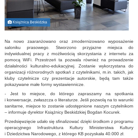
Książnica Beskidzka
Na nowo zaaranżowano oraz zmodernizowano wyposażenie
saloniku prasowego. Stworzono przyjazne miejsca do
indywidualnej pracy z możliwością skorzystania z internetu za
pomocą WiFi. Przestrzeń ta pozwala również na prowadzenie
działalności kulturalno-edukacyjnej. Zostanie wykorzystana do
organizacji różnorodnych spotkań z czytelnikami, m.in. takich, jak
kluby czytelnicze czy prezentacje autorskie, będą tam także
pokazywane małe formy wystawiennicze.
- Jest to miejsce, do którego zapraszamy na spotkania
i konwersacje, zwłaszcza o literaturze. Jeśli pozwolą na to warunki
sanitarne, miejsce to zostanie udostępnione naszym czytelnikom
– informuje dyrektor Książnicy Beskidzkiej Bogdan Kocurek.
Przedsięwzięcie udało się sfinalizować dzięki środkom z programu
operacyjnego Infrastruktura Kultury Ministerstwa Kultury
i Dziedzictwa Narodowego, z którego KB pozyskała 40.000 zł.