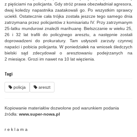
z pięściami na policjanta. Gdy stróż prawa obezwładniał agresora,
dwaj koledzy napastnika zaatakowali go. Po wszystkim sprawcy
uciekli. Ostatecznie cała trójka została jeszcze tego samego dnia
zatrzymana przez policjantów z komisariatu IV. Przy zatrzymanym
25-latku mundurowi znaleźli marihuanę. Bielszczanie w wieku 25,
26 i 32 lat trafili do policyjnego aresztu, a następnie zostali
doprowadzeni do prokuratury. Tam usłyszeli zarzuty czynnej
napaści i pobicia policjanta. W poniedziałek na wniosek śledczych
bielski sąd zdecydował o aresztowaniu podejrzanych na
2 miesiące. Grozi im nawet na 10 lat więzienia.
Tagi
policja
areszt
Kopiowanie materiałów dozwolone pod warunkiem podania
źródła:
www.super-nowa.pl
r e k l a m a