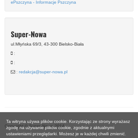
ePszczyna - Informacje Pszczyna
Super-Nowa
ul.Młyńska 69/3, 43-300 Bielsko-Biała
:
:
:
redakcja@super-nowa.pl
Ta witryna używa plików cookie. Korzystając ze strony wyrażasz
Copyright © Super-Nowa 2014
zgodę na używanie plików cookie, zgodnie z aktualnymi
ustawieniami przeglądarki. Możesz je w każdej chwili zmienić.