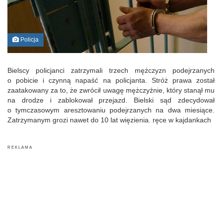
Policja
Bielscy policjanci zatrzymali trzech mężczyzn podejrzanych
o pobicie i czynną napaść na policjanta. Stróż prawa został
zaatakowany za to, że zwrócił uwagę mężczyźnie, który stanął mu
na drodze i zablokował przejazd. Bielski sąd zdecydował
o tymczasowym aresztowaniu podejrzanych na dwa miesiące.
Zatrzymanym grozi nawet do 10 lat więzienia. ręce w kajdankach
R E K L A M A