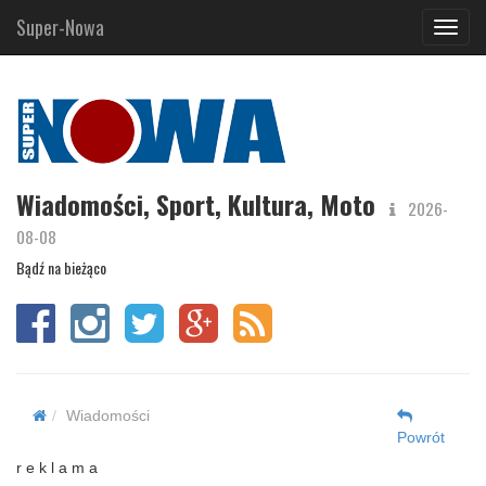
Super-Nowa
Navig
Wiadomości, Sport, Kultura, Moto
2026-
08-08
Bądź na bieżąco
Wiadomości
Powrót
r e k l a m a