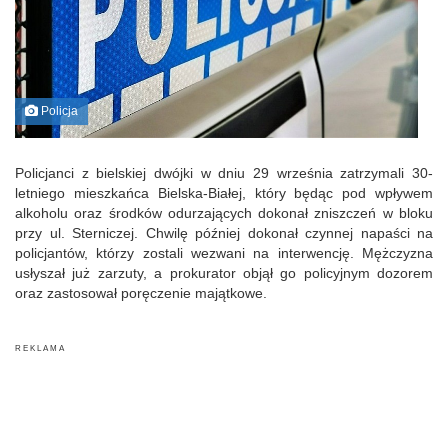
Policja
Policjanci z bielskiej dwójki w dniu 29 września zatrzymali 30-
letniego mieszkańca Bielska-Białej, który będąc pod wpływem
alkoholu oraz środków odurzających dokonał zniszczeń w bloku
przy ul. Sterniczej. Chwilę później dokonał czynnej napaści na
policjantów, którzy zostali wezwani na interwencję. Mężczyzna
usłyszał już zarzuty, a prokurator objął go policyjnym dozorem
oraz zastosował poręczenie majątkowe.
R E K L A M A