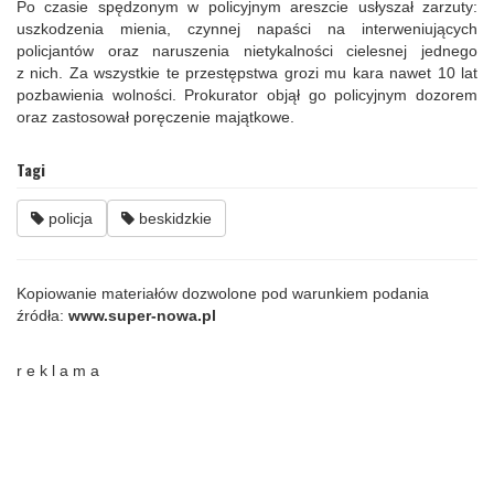
Po czasie spędzonym w policyjnym areszcie usłyszał zarzuty:
uszkodzenia mienia, czynnej napaści na interweniujących
policjantów oraz naruszenia nietykalności cielesnej jednego
z nich. Za wszystkie te przestępstwa grozi mu kara nawet 10 lat
pozbawienia wolności. Prokurator objął go policyjnym dozorem
oraz zastosował poręczenie majątkowe.
Tagi
policja
beskidzkie
Kopiowanie materiałów dozwolone pod warunkiem podania
źródła:
www.super-nowa.pl
r e k l a m a