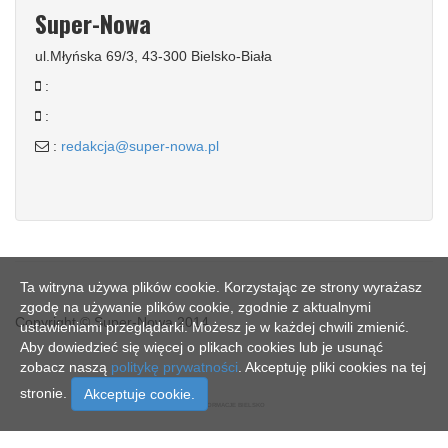
Super-Nowa
ul.Młyńska 69/3, 43-300 Bielsko-Biała
:
:
:
redakcja@super-nowa.pl
Ta witryna używa plików cookie. Korzystając ze strony wyrażasz
zgodę na używanie plików cookie, zgodnie z aktualnymi
Copyright © Super-Nowa 2014
ustawieniami przeglądarki. Możesz je w każdej chwili zmienić.
Aby dowiedzieć się więcej o plikach cookies lub je usunąć
zobacz naszą
politykę prywatności
. Akceptuję pliki cookies na tej
stronie.
Akceptuje cookie.
SN - INFORMACJE BIELSKO