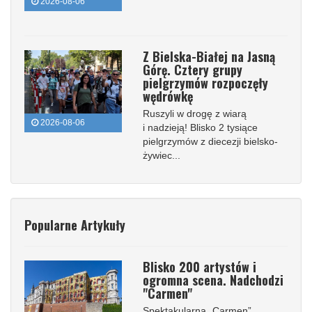
2026-08-06
Z Bielska-Białej na Jasną
Górę. Cztery grupy
pielgrzymów rozpoczęły
wędrówkę
Ruszyli w drogę z wiarą
2026-08-06
i nadzieją! Blisko 2 tysiące
pielgrzymów z diecezji bielsko-
żywiec...
Popularne Artykuły
Blisko 200 artystów i
ogromna scena. Nadchodzi
"Carmen"
Spektakularna „Carmen”