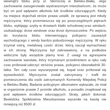
wewnątrz bloku przy ul. Sterniczej w Bielsku-Białej. Jego
zachowanie zasugerowało wystraszonym mieszkańcom, że może
być on pod wpływem alkoholu lub środków odurzających. Kiedy
na miejsce dojechali stróże prawa ustalili, że sprawcą jest młody
mężczyzna, który przemieszcza się po poszczególnych piętrach
bloku, wybijając szyby w drzwiach klatki schodowej oraz windach,
uszkadzając drzwi windowe oraz drzwi dymoszczelne. Po wejściu
do korytarza bloku interweniujący policjanci zauważyli
wychodzącego z windy bardzo pobudzonego mężczyznę. W ręku
trzymał ostrą, metalową cześć drzwi, którą zaczął wymachiwać
w ich stronę. Mężczyzna był zakrwawiony, a na podłodze
widoczne były wszędzie plamy krwi. Z uwagi na agresywne
zachowanie wandala, który trzymanym przedmiotem w ręku cały
czas próbował uderzyć stróżów prawa, policjanci obezwładnili 30-
latka. Ten cały czas wyszarpywał się, kopał oraz próbował się
wyswobodzić. Mężczyzna został zatrzymany i trafił do
pomieszczenia dla osób zatrzymanych Komendy Miejskiej Policji
w Bielsku-Białej. Badanie policyjnym alkomatem wykazało, że miał
w organizmie prawie 2 promile alkoholu, a ponadto znajdował się
pod wpływem środków odurzających. Straty, jakich dokonał,
Beskidzka Spółdzielnia Mieszkaniowa wyceniła na kwotę nie
mniejszą niż 8500 zł.