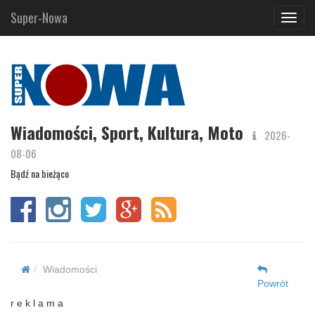
Super-Nowa
Navig
Wiadomości, Sport, Kultura, Moto
2026-
08-06
Bądź na bieżąco
Wiadomości
Powrót
r e k l a m a