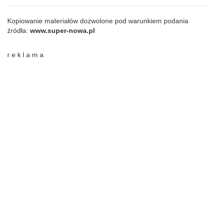
Kopiowanie materiałów dozwolone pod warunkiem podania
źródła:
www.super-nowa.pl
r e k l a m a