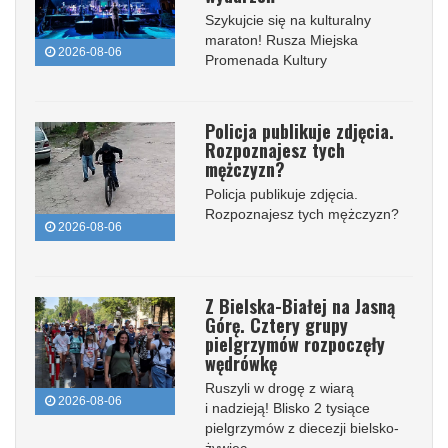
Szykujcie się na kulturalny
maraton! Rusza Miejska
2026-08-06
Promenada Kultury
Policja publikuje zdjęcia.
Rozpoznajesz tych
mężczyzn?
Policja publikuje zdjęcia.
Rozpoznajesz tych mężczyzn?
2026-08-06
Z Bielska-Białej na Jasną
Górę. Cztery grupy
pielgrzymów rozpoczęły
wędrówkę
Ruszyli w drogę z wiarą
2026-08-06
i nadzieją! Blisko 2 tysiące
pielgrzymów z diecezji bielsko-
żywiec...