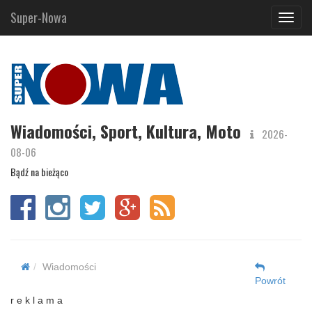
Super-Nowa
Navig
Wiadomości, Sport, Kultura, Moto
2026-
08-06
Bądź na bieżąco
Wiadomości
Powrót
r e k l a m a