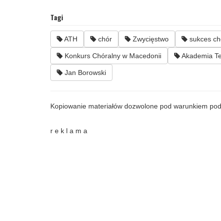
Tagi
ATH
chór
Zwycięstwo
sukces ch
Konkurs Chóralny w Macedonii
Akademia Te
Jan Borowski
Kopiowanie materiałów dozwolone pod warunkiem pod
r e k l a m a