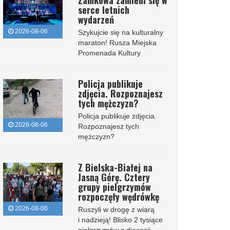
Zamkowa zamieni się w
serce letnich
wydarzeń
2026-08-06
Szykujcie się na kulturalny
maraton! Rusza Miejska
Promenada Kultury
Policja publikuje
zdjęcia. Rozpoznajesz
tych mężczyzn?
Policja publikuje zdjęcia.
2026-08-06
Rozpoznajesz tych
mężczyzn?
Z Bielska-Białej na
Jasną Górę. Cztery
grupy pielgrzymów
rozpoczęły wędrówkę
2026-08-06
Ruszyli w drogę z wiarą
i nadzieją! Blisko 2 tysiące