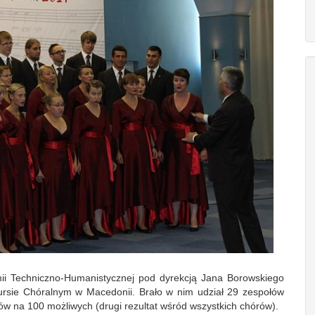
ii Techniczno-Humanistycznej pod dyrekcją Jana Borowskiego
ursie Chóralnym w Macedonii. Brało w nim udział 29 zespołów
tów na 100 możliwych (drugi rezultat wśród wszystkich chórów).