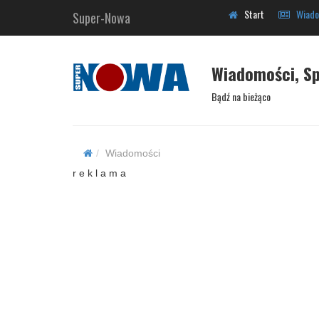
Start
Wiado
Super-Nowa
Wiadomości, Sp
Bądź na bieżąco
Wiadomości
r e k l a m a