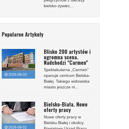
pielgrzymów z diecezji
bielsko-żywiec...
Popularne Artykuły
Blisko 200 artystów i
ogromna scena.
Nadchodzi "Carmen"
Spektakularna „Carmen”
2026-08-03
opanuje centrum Bielska-
Białej. Takiego widowiska
miasto jeszcze ni...
Bielsko-Biała. Nowe
oferty pracy
Nowe oferty pracy w
Bielsku-Białej i okolicy.
2026-08-02
Powiatowy Urząd Pracy