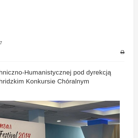
7
hniczno-Humanistycznej pod dyrekcją
hridzkim Konkursie Chóralnym