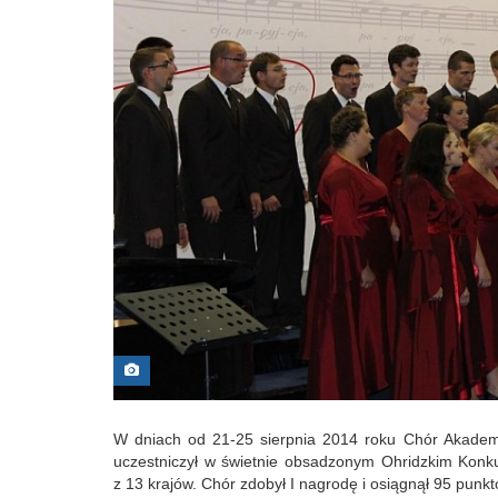
W dniach od 21-25 sierpnia 2014 roku Chór Akadem
uczestniczył w świetnie obsadzonym Ohridzkim Konk
z 13 krajów. Chór zdobył I nagrodę i osiągnął 95 punk