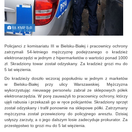
fot. KMP B-B
Policjanci z komisariatu III w Bielsku-Białej i pracownicy ochrony
zatrzymali 54-letniego mężczyznę podejrzanego o kradzież
elektronarzędzi w jednym z hipermarketów o wartości ponad 1000
zł. Skradziony towar został odzyskany. Za kradzież grozi mu do
5 lat więzienia.
Do kradzieży doszło wczoraj popołudniu w jednym z marketów
w Bielsku-Białej przy ulicy Warszawskiej. Mężczyzna
wykorzystując nieuwagę personelu zabrał ze sklepowych półek
elektronarzędzia. W porę zauważyli to pracownicy ochrony, którzy
ujęli rabusia i przekazali go w ręce policjantów. Skradziony sprzęt
został odzyskany i trafił ponownie na sklepowe półki. Zatrzymany
mężczyzna został przewieziony do policyjnego aresztu. Dzisiaj
usłyszy zarzuty, a o jego dalszym losie zadecyduje prokurator. Za
przestępstwo to grozi mu do 5 lat więzienia.