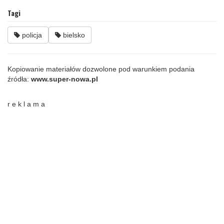
Tagi
policja
bielsko
Kopiowanie materiałów dozwolone pod warunkiem podania
źródła:
www.super-nowa.pl
r e k l a m a