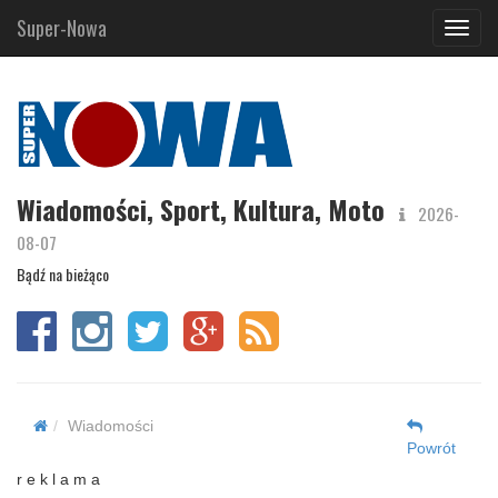
Super-Nowa
Navig
Wiadomości, Sport, Kultura, Moto
2026-
08-07
Bądź na bieżąco
Wiadomości
Powrót
r e k l a m a