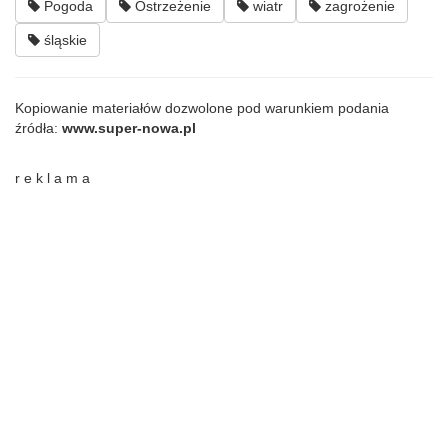
Pogoda
Ostrzeżenie
wiatr
zagrożenie
śląskie
Kopiowanie materiałów dozwolone pod warunkiem podania
źródła:
www.super-nowa.pl
r e k l a m a