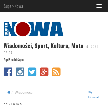
Super-Nowa
Navig
Wiadomości, Sport, Kultura, Moto
2026-
08-07
Bądź na bieżąco
Wiadomości
Powrót
r e k l a m a