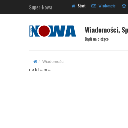
Start
Wiadomości
Super-Nowa
Wiadomości, Sp
Bądź na bieżąco
Wiadomości
r e k l a m a