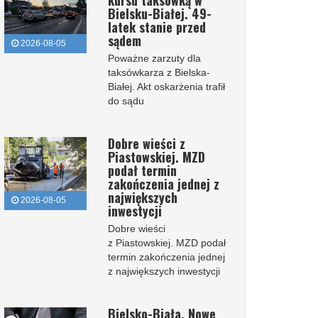
kursu taksówką w
Bielsku-Białej. 49-
latek stanie przed
sądem
2026-08-05
Poważne zarzuty dla
taksówkarza z Bielska-
Białej. Akt oskarżenia trafił
do sądu
Dobre wieści z
Piastowskiej. MZD
podał termin
zakończenia jednej z
największych
2026-08-05
inwestycji
Dobre wieści
z Piastowskiej. MZD podał
termin zakończenia jednej
z największych inwestycji
Bielsko-Biała. Nowe