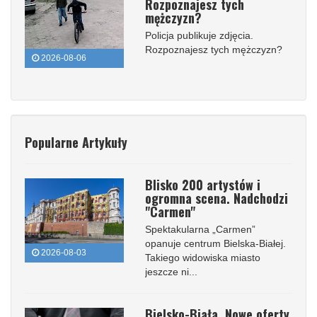
Rozpoznajesz tych
mężczyzn?
Policja publikuje zdjęcia.
Rozpoznajesz tych mężczyzn?
2026-08-06
Popularne Artykuły
Blisko 200 artystów i
ogromna scena. Nadchodzi
"Carmen"
Spektakularna „Carmen”
opanuje centrum Bielska-Białej.
2026-08-03
Takiego widowiska miasto
jeszcze ni...
Bielsko-Biała. Nowe oferty