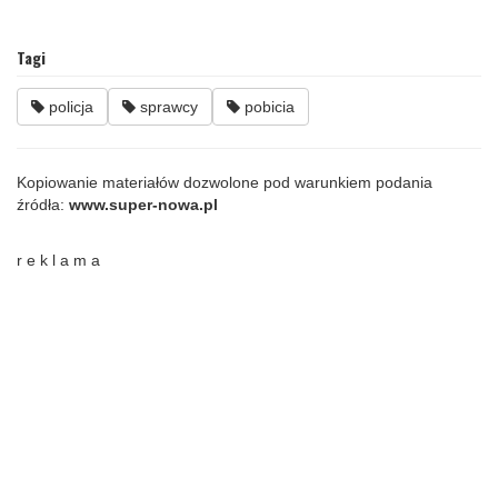
Tagi
policja
sprawcy
pobicia
Kopiowanie materiałów dozwolone pod warunkiem podania
źródła:
www.super-nowa.pl
r e k l a m a