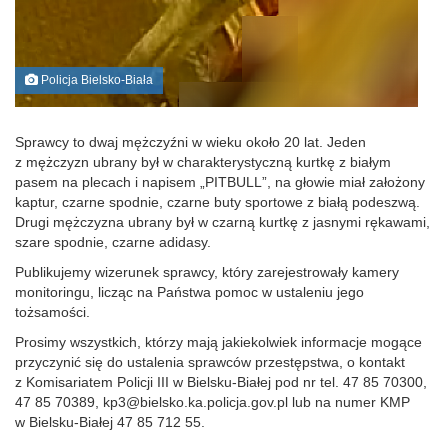
Policja Bielsko-Biała
Sprawcy to dwaj mężczyźni w wieku około 20 lat. Jeden
z mężczyzn ubrany był w charakterystyczną kurtkę z białym
pasem na plecach i napisem „PITBULL”, na głowie miał założony
kaptur, czarne spodnie, czarne buty sportowe z białą podeszwą.
Drugi mężczyzna ubrany był w czarną kurtkę z jasnymi rękawami,
szare spodnie, czarne adidasy.
Publikujemy wizerunek sprawcy, który zarejestrowały kamery
monitoringu, licząc na Państwa pomoc w ustaleniu jego
tożsamości.
Prosimy wszystkich, którzy mają jakiekolwiek informacje mogące
przyczynić się do ustalenia sprawców przestępstwa, o kontakt
z Komisariatem Policji III w Bielsku-Białej pod nr tel. 47 85 70300,
47 85 70389, kp3@bielsko.ka.policja.gov.pl lub na numer KMP
w Bielsku-Białej 47 85 712 55.