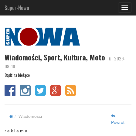
Super-Nowa
Navig
Wiadomości, Sport, Kultura, Moto
2026-
08-10
Bądź na bieżąco
Wiadomości
Powrót
r e k l a m a