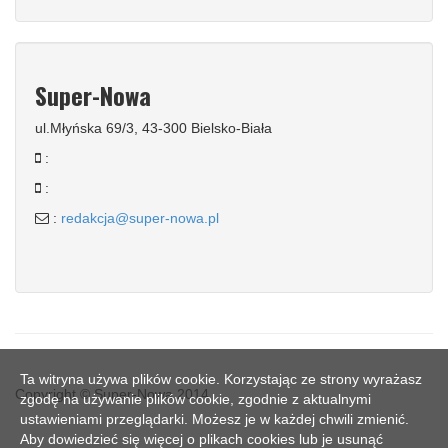
Super-Nowa
ul.Młyńska 69/3, 43-300 Bielsko-Biała
:
:
:
redakcja@super-nowa.pl
Ta witryna używa plików cookie. Korzystając ze strony wyrażasz
Copyright © Super-Nowa 2014
zgodę na używanie plików cookie, zgodnie z aktualnymi
ustawieniami przeglądarki. Możesz je w każdej chwili zmienić.
Aby dowiedzieć się więcej o plikach cookies lub je usunąć