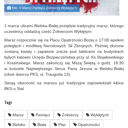
foto: V Marsz Pamięci Żołnierzy Wyklętych
1 marca ulicami Bielska-Białej przejdzie tradycyjny marsz, którego
uczestnicy oddadzą cześć Żołnierzom Wyklętym.
Marsz rozpocznie się na Placu Opatrzności Bożej o 17:00 apelem
poległych i modlitwą Narodowych Sił Zbrojnych. Później złożone
zostaną kwiaty i zapalone znicze pod tablicami na budynkach
byłych katowni Urzędu Bezpieczeństwa przy ul. Ks.Stojałowskiego
i Krasińskiego. Marsz zakończy się Mszą Świętą o godz. 18:30
w kościele Najświętszego Serca Pana Jezusa w Bielsku-Białej
(obok dworca PKS, ul. Traugutta 13).
Swoją obecność na marszu już tradycyjne zapowiedzieli kibice
BKS-u Stal.
Tagi
Marsz
Pamięci
Żołnierzy
Wyklętych
Bielsko
Biała
Plac
Opatrzności