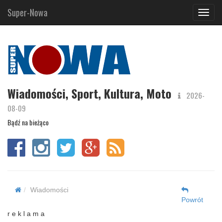
Super-Nowa
Navig
Wiadomości, Sport, Kultura, Moto
2026-
08-09
Bądź na bieżąco
Wiadomości
Powrót
r e k l a m a