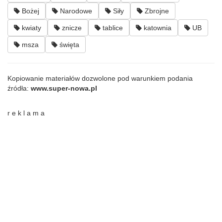
Bożej
Narodowe
Siły
Zbrojne
kwiaty
znicze
tablice
katownia
UB
msza
święta
Kopiowanie materiałów dozwolone pod warunkiem podania
źródła:
www.super-nowa.pl
r e k l a m a