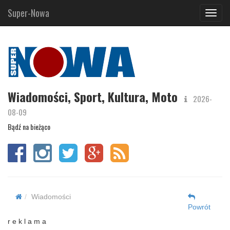
Super-Nowa
Navig
Wiadomości, Sport, Kultura, Moto
2026-
08-09
Bądź na bieżąco
Wiadomości
Powrót
r e k l a m a