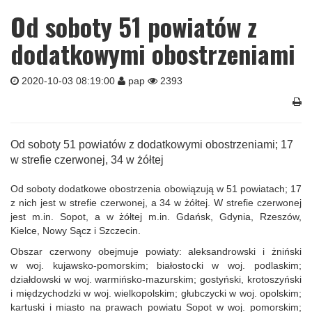
Od soboty 51 powiatów z
dodatkowymi obostrzeniami
2020-10-03 08:19:00
pap
2393
Od soboty 51 powiatów z dodatkowymi obostrzeniami; 17
w strefie czerwonej, 34 w żółtej
Od soboty dodatkowe obostrzenia obowiązują w 51 powiatach; 17
z nich jest w strefie czerwonej, a 34 w żółtej. W strefie czerwonej
jest m.in. Sopot, a w żółtej m.in. Gdańsk, Gdynia, Rzeszów,
Kielce, Nowy Sącz i Szczecin.
Obszar czerwony obejmuje powiaty: aleksandrowski i żniński
w woj. kujawsko-pomorskim; białostocki w woj. podlaskim;
działdowski w woj. warmińsko-mazurskim; gostyński, krotoszyński
i międzychodzki w woj. wielkopolskim; głubczycki w woj. opolskim;
kartuski i miasto na prawach powiatu Sopot w woj. pomorskim;