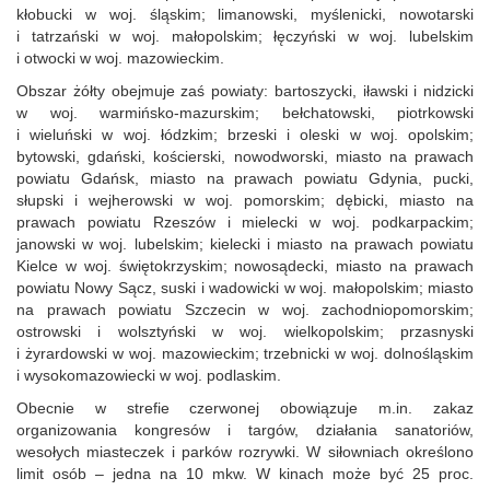
kłobucki w woj. śląskim; limanowski, myślenicki, nowotarski
i tatrzański w woj. małopolskim; łęczyński w woj. lubelskim
i otwocki w woj. mazowieckim.
Obszar żółty obejmuje zaś powiaty: bartoszycki, iławski i nidzicki
w woj. warmińsko-mazurskim; bełchatowski, piotrkowski
i wieluński w woj. łódzkim; brzeski i oleski w woj. opolskim;
bytowski, gdański, kościerski, nowodworski, miasto na prawach
powiatu Gdańsk, miasto na prawach powiatu Gdynia, pucki,
słupski i wejherowski w woj. pomorskim; dębicki, miasto na
prawach powiatu Rzeszów i mielecki w woj. podkarpackim;
janowski w woj. lubelskim; kielecki i miasto na prawach powiatu
Kielce w woj. świętokrzyskim; nowosądecki, miasto na prawach
powiatu Nowy Sącz, suski i wadowicki w woj. małopolskim; miasto
na prawach powiatu Szczecin w woj. zachodniopomorskim;
ostrowski i wolsztyński w woj. wielkopolskim; przasnyski
i żyrardowski w woj. mazowieckim; trzebnicki w woj. dolnośląskim
i wysokomazowiecki w woj. podlaskim.
Obecnie w strefie czerwonej obowiązuje m.in. zakaz
organizowania kongresów i targów, działania sanatoriów,
wesołych miasteczek i parków rozrywki. W siłowniach określono
limit osób – jedna na 10 mkw. W kinach może być 25 proc.