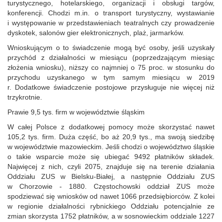
turystycznego, hotelarskiego, organizacji i obsługi targów,
konferencji. Chodzi m.in. o transport turystyczny, wystawianie
i występowanie w przedstawieniach teatralnych czy prowadzenie
dyskotek, salonów gier elektronicznych, plaż, jarmarków.
Wnioskującym o to świadczenie mogą być osoby, jeśli uzyskały
przychód z działalności w miesiącu (poprzedzającym miesiąc
złożenia wniosku), niższy co najmniej o 75 proc. w stosunku do
przychodu uzyskanego w tym samym miesiącu w 2019
r. Dodatkowe świadczenie postojowe przysługuje nie więcej niż
trzykrotnie.
Prawie 9,5 tys. firm w województwie śląskim
W całej Polsce z dodatkowej pomocy może skorzystać nawet
105,2 tys. firm. Duża część, bo aż 20,9 tys., ma swoją siedzibę
w województwie mazowieckim. Jeśli chodzi o województwo śląskie
o takie wsparcie może się ubiegać 9492 płatników składek.
Najwięcej z nich, czyli 2075, znajduje się na terenie działania
Oddziału ZUS w Bielsku-Białej, a następnie Oddziału ZUS
w Chorzowie - 1880. Częstochowski oddział ZUS może
spodziewać się wniosków od nawet 1066 przedsiębiorców. Z kolei
w regionie działalności rybnickiego Oddziału potencjalnie ze
zmian skorzysta 1752 płatników, a w sosnowieckim oddziale 1227