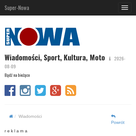
Super-Nowa
Navig
Wiadomości, Sport, Kultura, Moto
2026-
08-09
Bądź na bieżąco
Wiadomości
Powrót
r e k l a m a