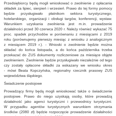
Przedsiębiorcy będą mogli wnioskować o zwolnienie z opłacania
składek za lipiec, sierpień i wrzesień. Prawo do tej formy pomocy
będzie przysługiwało płatnikom sektora turystycznego,
hotelarskiego, organizacji i obsługi targów, konferencji, wystaw.
Warunkiem uzyskania zwolnienia jest m.in. prowadzenie
działalności przed 30 czerwca 2020 r. Należy również wykazać 75
proc. spadek przychodów w porównaniu z miesiącami z 2019
roku (porównujemy pierwszy miesiąc z wniosku z analogicznym
z miesiącem 2019 r.). - Wnioski o zwolnienie będzie można
składać do końca listopada, a do końca października trzeba
przekazać do ZUS dokumenty rozliczeniowe za miesiące objęte
zwolnieniem. Zwolnienie będzie przysługiwało niezależnie od tego
czy zostały opłacone składki za wskazany we wniosku okres
- mówi Beata Kopczyńska, regionalny rzecznik prasowy ZUS
województwa śląskiego.
Świadczenie postojowe
Prowadzący firmy będą mogli wnioskować także o świadczenie
postojowe. Prawo do niego uzyskają osoby, które prowadzą
działalność jako agenci turystyczni i przewodnicy turystyczni.
W przypadku agentów turystycznych warunkiem otrzymania
środków (2080 zł) będzie rozpoczęcie prowadzenie działalności