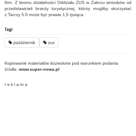
firm. Z terenu działalności Oddziału ZUS w Zabrzu wniosków od
przedstawicieli branży turystycznej, którzy mogliby skorzystać
z Tarczy 5.0 może być prawie 1,5 tysiąca.
Tagi
październik
zus
Kopiowanie materiałów dozwolone pod warunkiem podania
źródła:
www.super-nowa.pl
r e k l a m a