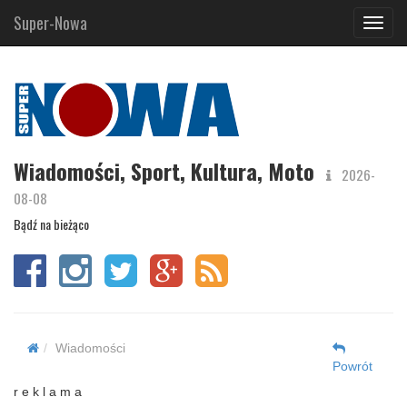
Super-Nowa
Navig
Wiadomości, Sport, Kultura, Moto
2026-
08-08
Bądź na bieżąco
Wiadomości
Powrót
r e k l a m a