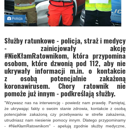
Policja
Służby ratunkowe - policja, straż i medycy
- zainicjowały akcję
#NieKłamRatownikom, która przypomina
osobom, które dzwonią pod 112, aby nie
ukrywały informacji m.in. o kontakcie
z osobą potencjalnie zakażoną
koronawirusem. Chory ratownik nie
pomoże już innym - podkreślają służby.
"Wzywasz nas na interwencję - powiedz nam prawdę. Pamiętaj,
że ukrywając fakty o swoim stanie zdrowia, kontakcie z osobą
potencjalnie zakażoną czy przebywaniu w strefie zakażenia,
utrudniasz nam niesienie pomocy innym. Dlatego przypominamy
- #NieKłamRatownikom" - apelują zgodnie służby medyczne,