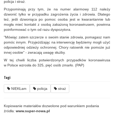
policja i straż.
Przypominają przy tym, że na numer alarmowy 112 należy
dzwonić tylko w przypadku zagrożenia życia i zdrowia. Dlatego
też, jeśli dzwoniąca po pomoc osoba jest w kwarantannie lub
mogła mieć kontakt z osobą zakażoną koronawirusem, powinna
poinformować o tym od razu dyspozytora.
"Mówiąc zatem szczerze o swoim stanie zdrowia, pomagasz nam
pomóc innym. Przyjeżdżając na interwencję będziemy mogli użyć
odpowiedniej odzieży ochronnej. Chory ratownik nie pomoże już
innej osobie" - zwracają uwagę służby.
W tej chwili liczba potwierdzonych przypadków koronawirusa
w Polsce wzrosła do 325, pięć osób zmarło. (PAP)
Tagi
NIEKŁam
policja
straż
Kopiowanie materiałów dozwolone pod warunkiem podania
źródła:
www.super-nowa.pl