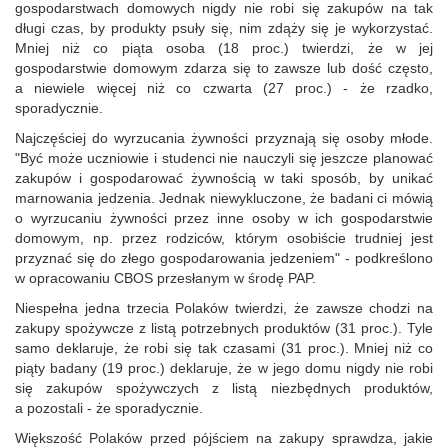
gospodarstwach domowych nigdy nie robi się zakupów na tak
długi czas, by produkty psuły się, nim zdąży się je wykorzystać.
Mniej niż co piąta osoba (18 proc.) twierdzi, że w jej
gospodarstwie domowym zdarza się to zawsze lub dość często,
a niewiele więcej niż co czwarta (27 proc.) - że rzadko,
sporadycznie.
Najczęściej do wyrzucania żywności przyznają się osoby młode.
"Być może uczniowie i studenci nie nauczyli się jeszcze planować
zakupów i gospodarować żywnością w taki sposób, by unikać
marnowania jedzenia. Jednak niewykluczone, że badani ci mówią
o wyrzucaniu żywności przez inne osoby w ich gospodarstwie
domowym, np. przez rodziców, którym osobiście trudniej jest
przyznać się do złego gospodarowania jedzeniem" - podkreślono
w opracowaniu CBOS przesłanym w środę PAP.
Niespełna jedna trzecia Polaków twierdzi, że zawsze chodzi na
zakupy spożywcze z listą potrzebnych produktów (31 proc.). Tyle
samo deklaruje, że robi się tak czasami (31 proc.). Mniej niż co
piąty badany (19 proc.) deklaruje, że w jego domu nigdy nie robi
się zakupów spożywczych z listą niezbędnych produktów,
a pozostali - że sporadycznie.
Większość Polaków przed pójściem na zakupy sprawdza, jakie