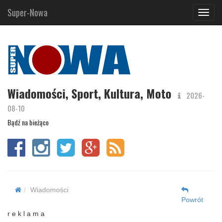
Super-Nowa
Navig
Wiadomości, Sport, Kultura, Moto
2026-
08-10
Bądź na bieżąco
Wiadomości
Powrót
r e k l a m a