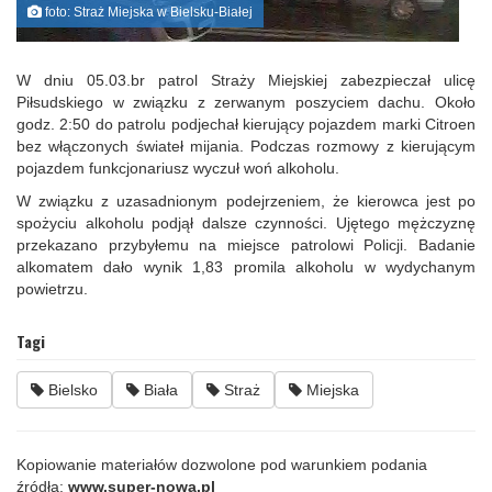
foto: Straż Miejska w Bielsku-Białej
W dniu 05.03.br patrol Straży Miejskiej zabezpieczał ulicę
Piłsudskiego w związku z zerwanym poszyciem dachu. Około
godz. 2:50 do patrolu podjechał kierujący pojazdem marki Citroen
bez włączonych świateł mijania. Podczas rozmowy z kierującym
pojazdem funkcjonariusz wyczuł woń alkoholu.
W związku z uzasadnionym podejrzeniem, że kierowca jest po
spożyciu alkoholu podjął dalsze czynności. Ujętego mężczyznę
przekazano przybyłemu na miejsce patrolowi Policji. Badanie
alkomatem dało wynik 1,83 promila alkoholu w wydychanym
powietrzu.
Tagi
Bielsko
Biała
Straż
Miejska
Kopiowanie materiałów dozwolone pod warunkiem podania
źródła:
www.super-nowa.pl