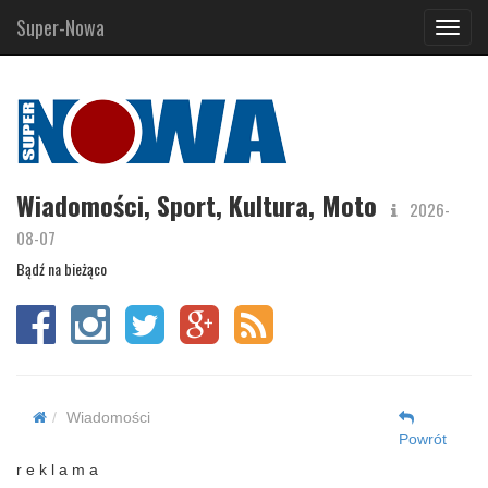
Super-Nowa
Navig
Wiadomości, Sport, Kultura, Moto
2026-
08-07
Bądź na bieżąco
Wiadomości
Powrót
r e k l a m a