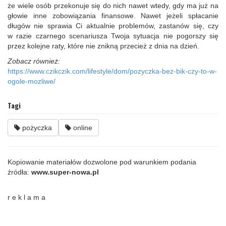
że wiele osób przekonuje się do nich nawet wtedy, gdy ma już na
głowie inne zobowiązania finansowe. Nawet jeżeli spłacanie
długów nie sprawia Ci aktualnie problemów, zastanów się, czy
w razie czarnego scenariusza Twoja sytuacja nie pogorszy się
przez kolejne raty, które nie znikną przecież z dnia na dzień.
Zobacz również:
https://www.czikczik.com/lifestyle/dom/pozyczka-bez-bik-czy-to-w-
ogole-mozliwe/
Tagi
pożyczka
online
Kopiowanie materiałów dozwolone pod warunkiem podania
źródła:
www.super-nowa.pl
r e k l a m a