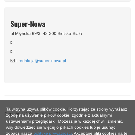
Super-Nowa
ul.Młyńska 69/3, 43-300 Bielsko-Biała
:
:
:
redakcja@super-nowa.pl
Ta witryna używa plików cookie. Korzystając ze strony wyrażasz
Copyright © Super-Nowa 2014
zgodę na używanie plików cookie, zgodnie z aktualnymi
ustawieniami przeglądarki. Możesz je w każdej chwili zmienić.
Aby dowiedzieć się więcej o plikach cookies lub je usunąć
zobacz naszą
politykę prywatności
. Akceptuję pliki cookies na tej