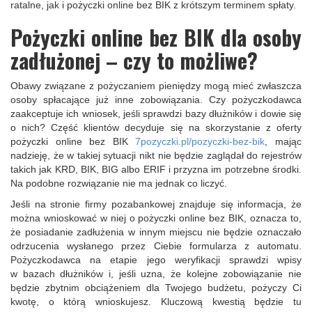
ratalne, jak i pożyczki online bez BIK z krótszym terminem spłaty.
Pożyczki online bez BIK dla osoby
zadłużonej – czy to możliwe?
Obawy związane z pożyczaniem pieniędzy mogą mieć zwłaszcza
osoby spłacające już inne zobowiązania. Czy pożyczkodawca
zaakceptuje ich wniosek, jeśli sprawdzi bazy dłużników i dowie się
o nich? Część klientów decyduje się na skorzystanie z oferty
pożyczki online bez BIK
7pozyczki.pl/pozyczki-bez-bik
, mając
nadzieję, że w takiej sytuacji nikt nie będzie zaglądał do rejestrów
takich jak KRD, BIK, BIG albo ERIF i przyzna im potrzebne środki.
Na podobne rozwiązanie nie ma jednak co liczyć.
Jeśli na stronie firmy pozabankowej znajduje się informacja, że
można wnioskować w niej o pożyczki online bez BIK, oznacza to,
że posiadanie zadłużenia w innym miejscu nie będzie oznaczało
odrzucenia wysłanego przez Ciebie formularza z automatu.
Pożyczkodawca na etapie jego weryfikacji sprawdzi wpisy
w bazach dłużników i, jeśli uzna, że kolejne zobowiązanie nie
będzie zbytnim obciążeniem dla Twojego budżetu, pożyczy Ci
kwotę, o którą wnioskujesz. Kluczową kwestią będzie tu