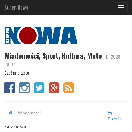
Super-Nowa
Navig
Wiadomości, Sport, Kultura, Moto
2026-
08-07
Bądź na bieżąco
Wiadomości
Powrót
r e k l a m a