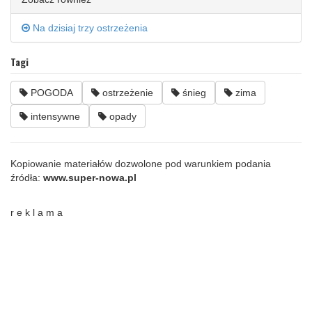
Na dzisiaj trzy ostrzeżenia
Tagi
POGODA
ostrzeżenie
śnieg
zima
intensywne
opady
Kopiowanie materiałów dozwolone pod warunkiem podania
źródła:
www.super-nowa.pl
r e k l a m a