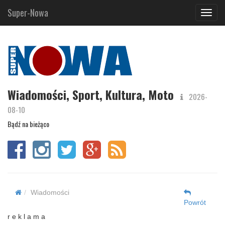
Super-Nowa
Navig
Wiadomości, Sport, Kultura, Moto
2026-
08-10
Bądź na bieżąco
Wiadomości
Powrót
r e k l a m a